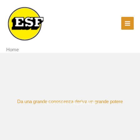
Vai
al
contenuto
Home
Da una grande conoscenza deriva un grande potere
L'economia spiegata facile