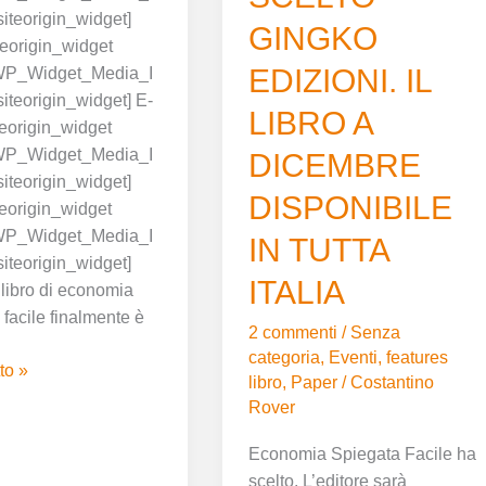
ITALIA
siteorigin_widget]
GINGKO
iteorigin_widget
EDIZIONI. IL
WP_Widget_Media_I
siteorigin_widget] E-
LIBRO A
teorigin_widget
WP_Widget_Media_I
DICEMBRE
siteorigin_widget]
DISPONIBILE
eorigin_widget
WP_Widget_Media_I
IN TUTTA
siteorigin_widget]
ITALIA
 libro di economia
 facile finalmente è
2 commenti
/
Senza
categoria
,
Eventi
,
features
to »
libro
,
Paper
/
Costantino
Rover
Economia Spiegata Facile ha
scelto. L’editore sarà