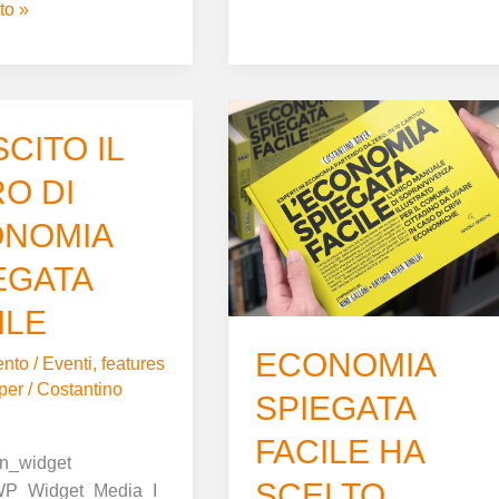
to »
ECONOMIA
SCITO IL
SPIEGATA
FACILE
RO DI
HA
SCELTO
NOMIA
GINGKO
EGATA
MIA
EDIZIONI.
TA
IL
ILE
LIBRO
ECONOMIA
nto
/
Eventi
,
features
A
per
/
Costantino
DICEMBRE
SPIEGATA
DISPONIBILE
FACILE HA
IN
gin_widget
TUTTA
SCELTO
WP_Widget_Media_I