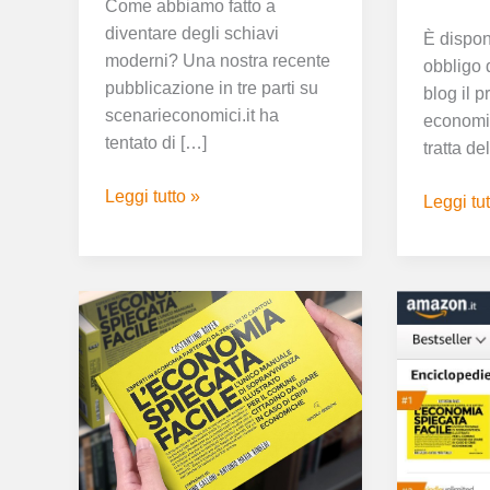
Come abbiamo fatto a
diventare degli schiavi
È disponi
moderni? Una nostra recente
obbligo d
pubblicazione in tre parti su
blog il 
scenarieconomici.it ha
economia
tentato di […]
tratta de
Leggi tutto »
Leggi tut
UN
L’ECON
LIBRO
SPIEGA
DA
FACILE
TENERE
È
IN
BEST
OGNI
SELLE
CASA
SU