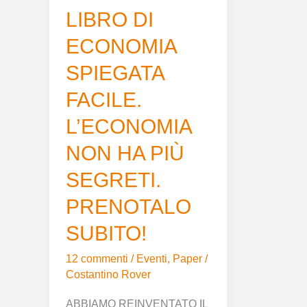
HA
LIBRO DI
PIÙ
ECONOMIA
SEGRETI.
PRENOTALO
SPIEGATA
SUBITO!
FACILE.
L’ECONOMIA
NON HA PIÙ
SEGRETI.
PRENOTALO
SUBITO!
12 commenti
/
Eventi
,
Paper
/
Costantino Rover
ABBIAMO REINVENTATO IL