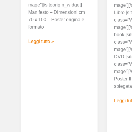
mage”][/siteorigin_widget]
mage”][/
Manifesto – Dimensioni cm
Libro [s
70 x 100 – Poster originale
class=”
formato
mage”][/
book [si
Leggi tutto »
class=”
mage”][/
DVD [sit
class=”
mage”][/
Poster Il
spiegata
Leggi tut