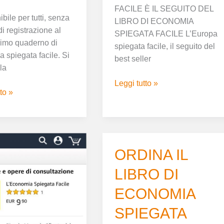
FACILE È IL SEGUITO DEL
bile per tutti, senza
LIBRO DI ECONOMIA
i registrazione al
SPIEGATA FACILE L’Europa
primo quaderno di
spiegata facile, il seguito del
 spiegata facile. Si
best seller
lla
Leggi tutto »
to »
OMIA
ORDINA
ORDINA IL
TA
IL
LIBRO DI
LIBRO
DI
ECONOMIA
ECONOMIA
R
SPIEGATA
SPIEGATA