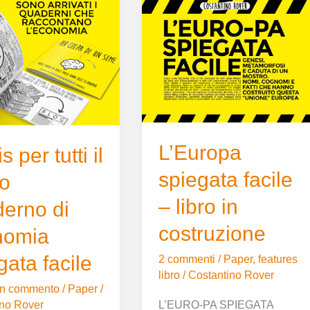
L’Europa
spiegata
facile
–
libro
o
in
costruzione
a
L’Europa
s per tutti il
spiegata facile
o
– libro in
erno di
costruzione
nomia
gata facile
2 commenti
/
Paper
,
features
libro
/
Costantino Rover
un commento
/
Paper
/
L’EURO-PA SPIEGATA
ino Rover