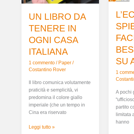
ITALIANA
AMAZO
L’E
UN LIBRO DA
SPI
TENERE IN
FAC
OGNI CASA
BES
ITALIANA
SU 
1 commento
/
Paper
/
Costantino Rover
1 comme
Costant
Il libro comunica volutamente
praticità e semplicità, vi
A pochi 
predomina il colore giallo
“ufficios
imperiale (che un tempo in
partito c
Cina era riservato
limitata 
hanno
Leggi tutto »