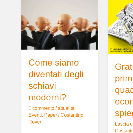
Come
Gratis
siamo
per
diventati
tutti
degli
il
schiavi
primo
moderni?
quadern
di
economi
Come siamo
spiegata
Grati
facile
diventati degli
prim
schiavi
quad
moderni?
eco
1 commento
/
attualità
,
spie
Eventi
,
Paper
/
Costantino
Rover
Lascia 
Costant