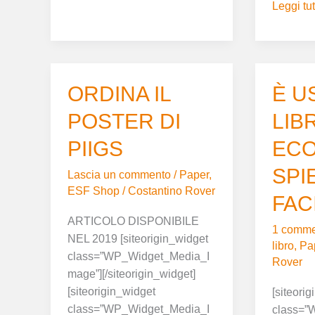
Leggi tut
ORDINA
ORDINA IL
È
È U
IL
USCITO
POSTER DI
LIB
POSTER
IL
DI
LIBRO
PIIGS
ECO
PIIGS
DI
SPI
Lascia un commento
/
Paper
,
ECONO
ESF Shop
/
Costantino Rover
SPIEGA
FAC
FACILE
ARTICOLO DISPONIBILE
1 comme
NEL 2019 [siteorigin_widget
libro
,
Pa
class=”WP_Widget_Media_I
Rover
mage”][/siteorigin_widget]
[siteorigin_widget
[siteori
class=”WP_Widget_Media_I
class=”