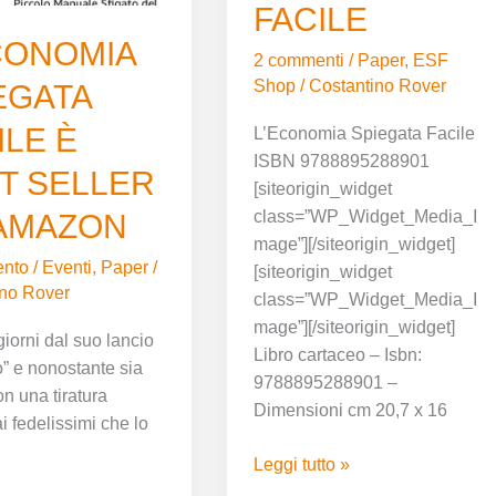
FACILE
N
FACILE
CONOMIA
2 commenti
/
Paper
,
ESF
Shop
/
Costantino Rover
EGATA
ILE È
L’Economia Spiegata Facile
ISBN 9788895288901
T SELLER
[siteorigin_widget
class=”WP_Widget_Media_I
AMAZON
mage”][/siteorigin_widget]
nto
/
Eventi
,
Paper
/
[siteorigin_widget
ino Rover
class=”WP_Widget_Media_I
mage”][/siteorigin_widget]
giorni dal suo lancio
Libro cartaceo – Isbn:
o” e nonostante sia
9788895288901 –
on una tiratura
Dimensioni cm 20,7 x 16
ai fedelissimi che lo
Leggi tutto »