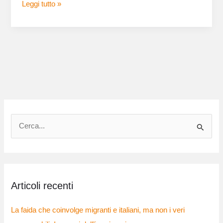
Leggi tutto »
C
e
r
c
Articoli recenti
a
:
La faida che coinvolge migranti e italiani, ma non i veri