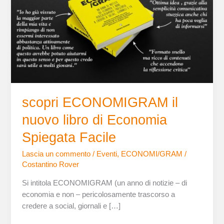
nuovo
libro
di
Economia
Spiegata
Facile
scopri ECONOMIGRAM il
nuovo libro di Economia
Spiegata Facile
Lascia un commento
/
Eventi
,
ECONOMI/GRAM
/
Costantino Rover
Si intitola ECONOMIGRAM (un anno di notizie – di
economia e non – pericolosamente trascorso a
credere a social, giornali e […]