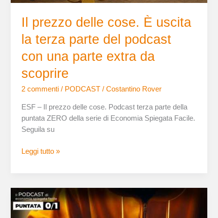
podcast
Il prezzo delle cose. È uscita
con
una
la terza parte del podcast
parte
con una parte extra da
extra
da
scoprire
scoprire
2 commenti
/
PODCAST
/
Costantino Rover
ESF – Il prezzo delle cose. Podcast terza parte della
puntata ZERO della serie di Economia Spiegata Facile.
Seguila su
Leggi tutto »
ESF
–
il