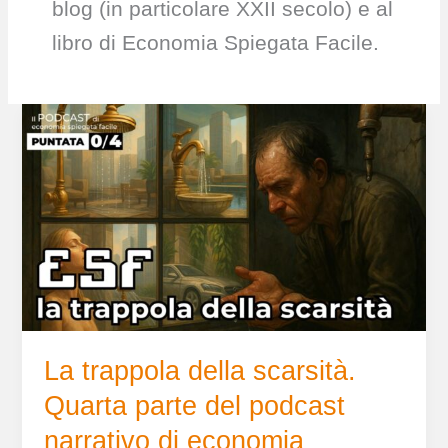
blog (in particolare XXII secolo) e al
libro di Economia Spiegata Facile.
La
trappola
della
scarsità.
Quarta
parte
del
podcast
narrativo
di
economia
La trappola della scarsità.
Quarta parte del podcast
narrativo di economia