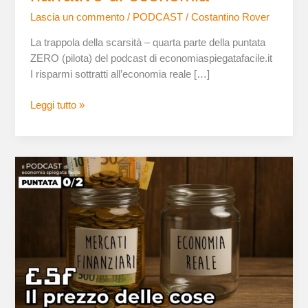
Lascia un commento
/
PODCAST
/
Costantino Rover
La trappola della scarsità – quarta parte della puntata
ZERO (pilota) del podcast di economiaspiegatafacile.it
I risparmi sottratti all’economia reale […]
Leggi tutto »
Il
prezzo
delle
cose.
È
uscita
la
terza
parte
del