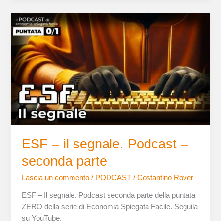
ESF
–
il
segnale.
Podcast
–
seconda
parte
ESF – il segnale. Podcast –
seconda parte
Lascia un commento
/
PODCAST
/
Costantino Rover
ESF – Il segnale. Podcast seconda parte della puntata
ZERO della serie di Economia Spiegata Facile. Seguila
su YouTube.