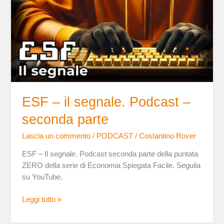
segnale.
Podcast
–
seconda
parte
ESF – il segnale. Podcast –
seconda parte
Lascia un commento
/
PODCAST
/
Costantino Rover
ESF – Il segnale. Podcast seconda parte della puntata
ZERO della serie di Economia Spiegata Facile. Seguila
su YouTube.
Leggi tutto »