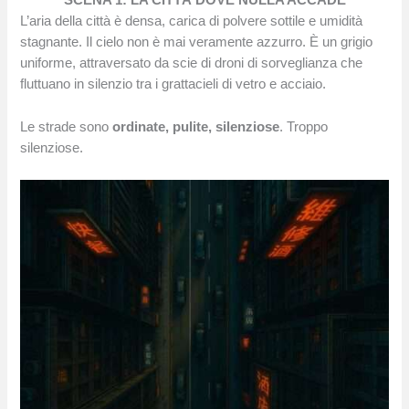
SCENA 1: LA CITTÀ DOVE NULLA ACCADE
L’aria della città è densa, carica di polvere sottile e umidità
stagnante. Il cielo non è mai veramente azzurro. È un grigio
uniforme, attraversato da scie di droni di sorveglianza che
fluttuano in silenzio tra i grattacieli di vetro e acciaio.
Le strade sono
ordinate, pulite, silenziose
. Troppo
silenziose.