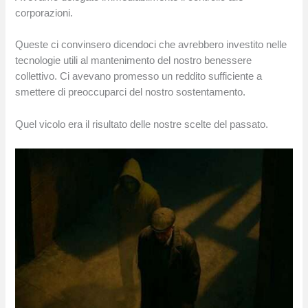
corporazioni.
Queste ci convinsero dicendoci che avrebbero investito nelle
tecnologie utili al mantenimento del nostro benessere
collettivo. Ci avevano promesso un reddito sufficiente a
smettere di preoccuparci del nostro sostentamento.
Quel vicolo era il risultato delle nostre scelte del passato.