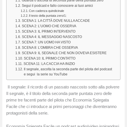
Guarda o ascolta la seconda parte della puntata zero
Segui il podcast e fallo conoscere ai tuoi amici
Con cadenza quindicinale
Il testo della puntata zero/1:
SCENA 1: LA CITTÀ DOVE NULLA ACCADE
SCENA 2: L’UOMO CHE OSSERVA
SCENA 3: IL PRIMO INTERVENTO
SCENA 4: IL MESSAGGIO NASCOSTO
SCENA 7: UN UOMO HA VISTO
SCENA 8: L’OMBRA CHE OSSERVA
SCENA 9: IL SEGNALE CHE NON DOVEVA ESISTERE
SCENA 10: IL PRIMO CONTATTO
SCENA 11: LA CACCIA HA INIZIO
Il segnale, ascolta la seconda parte del pilota del podcast
e segui la serie su YouTube
Il segnale: il ricordo di un passato nascosto sotto alla polvere
Il segnale, è il titolo della seconda parte puntata zero delle
prime tre facenti parte del pilota che Economia Spiegata
Facile che ci introduce ai primi personaggi che diventeranno
protagonisti della serie.
Economia Spiegata Facile un podcast audio/video ispirandosi