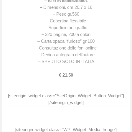
– isbn
9788895288901
– Dimensioni, cm 20,7 x 16
– Peso gr.560
– Copertina flessibile
– Superficie antigraffio
– 320 pagine, 200 a colori
– Carta opaca “furioso” gr.100
– Consultazione delle foni online
– Dedica autografa dell’autore
– SPEDITO SOLO IN ITALIA
€ 21,50
[siteorigin_widget class=”SiteOrigin_Widget_Button_Widget”]
[/siteorigin_widget]
[siteorigin_widget class=”WP_Widget_Media_Image”]