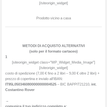
[/siteorigin_widget]
Prodotto vicino a casa
METODI DI ACQUISTO ALTERNATIVI
(solo per il formato cartaceo)
1
[siteorigin_widget class=”WP_Widget_Media_Image”]
[/siteorigin_widget]
costo di spedizione (7,00 € fino a 2 libri – 9,00 € oltre 2 libri) +
prezzo di copertina e invialo all’IBAN:
IT95L0503460800000000004525
– BIC BAPPIT21210,
int.
Costantino Rover
→
comunica il tuo indirizzo completo a: