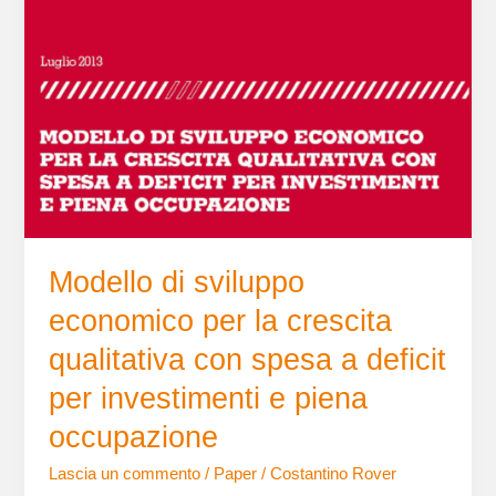
di
sviluppo
economico
per
la
crescita
qualitativa
con
spesa
a
deficit
Modello di sviluppo
per
investimenti
economico per la crescita
e
qualitativa con spesa a deficit
piena
occupazione
per investimenti e piena
occupazione
Lascia un commento
/
Paper
/
Costantino Rover