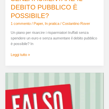
DEBITO PUBBLICO È
POSSIBILE?
1 commento
/
Paper
,
In pratica
/
Costantino Rover
Un piano per risarcire i risparmiatori truffati senza
spendere un euro e senza aumentare il debito pubblico
è possibile? In
Leggi tutto »
COME
SFATARE
30
E
PIÙ
FALSI
MITI