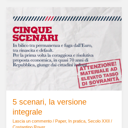
5
scenari,
la
versione
integrale
5 scenari, la versione
integrale
Lascia un commento
/
Paper
,
In pratica
,
Secolo XXII
/
Costantino Rover