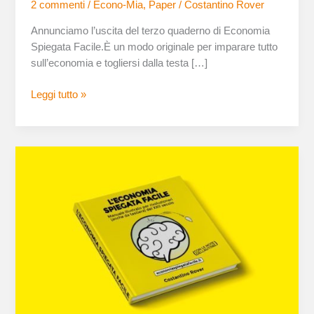
2 commenti
/
Econo-Mia
,
Paper
/
Costantino Rover
Annunciamo l’uscita del terzo quaderno di Economia
Spiegata Facile.È un modo originale per imparare tutto
sull’economia e togliersi dalla testa […]
Leggi tutto »
e-
Book
SE
USCIAMO
DALL’EURO…
FALSI
MITI
LEGATI
ALLA
MONETA