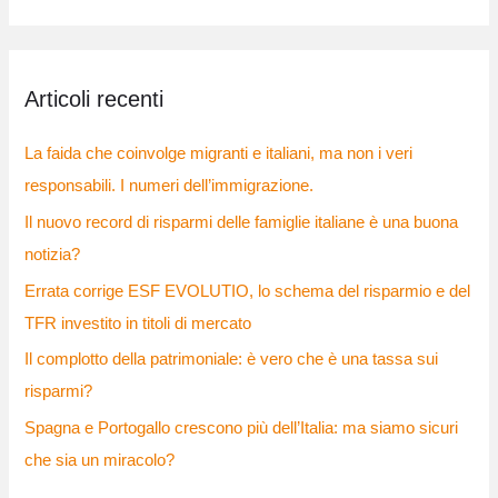
e
r
c
Articoli recenti
a
:
La faida che coinvolge migranti e italiani, ma non i veri
responsabili. I numeri dell’immigrazione.
Il nuovo record di risparmi delle famiglie italiane è una buona
notizia?
Errata corrige ESF EVOLUTIO, lo schema del risparmio e del
TFR investito in titoli di mercato
Il complotto della patrimoniale: è vero che è una tassa sui
risparmi?
Spagna e Portogallo crescono più dell’Italia: ma siamo sicuri
che sia un miracolo?