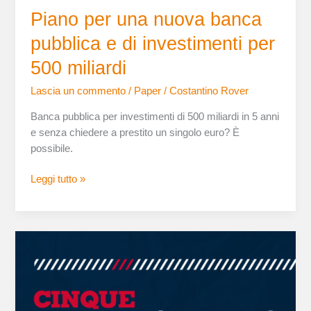
Piano per una nuova banca
pubblica e di investimenti per
500 miliardi
Lascia un commento
/
Paper
/
Costantino Rover
Banca pubblica per investimenti di 500 miliardi in 5 anni
e senza chiedere a prestito un singolo euro? È
possibile.
Leggi tutto »
5
scenari
versione
sintetica