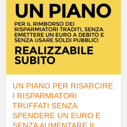
PIANO
PER
RISARCIRE
I
RISPARMIATORI
TRUFFATI
SENZA
SPENDERE
UN
EURO
E
SENZA
AUMENTARE
UN PIANO PER RISARCIRE
IL
I RISPARMIATORI
DEBITO
PUBBLICO
TRUFFATI SENZA
È
SPENDERE UN EURO E
POSSIBILE?
SENZA AUMENTARE IL