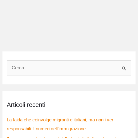
C
e
r
c
Articoli recenti
a
:
La faida che coinvolge migranti e italiani, ma non i veri
responsabili. I numeri dell’immigrazione.