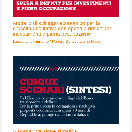
Modello di sviluppo economico per la
crescita qualitativa con spesa a deficit per
investimenti e piena occupazione
Lascia un commento
/
Paper
/ By
Costantino Rover
5 scenari versione sintetica