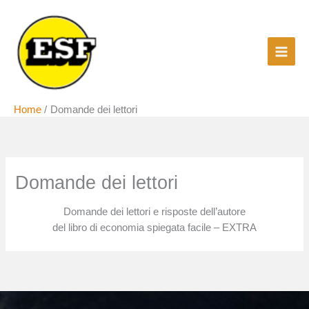
Vai
al
contenuto
Home
Domande dei lettori
Domande dei lettori
Domande dei lettori e risposte dell’autore
del libro di economia spiegata facile – EXTRA