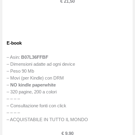
€ 21,50
E-book
– Asin:
B07L36FFBF
– Dimensioni adatte ad ogni device
– Peso 90 Mb
– Movi (per Kindle) con DRM
–
NO kindle paperwhite
– 320 pagine, 200 a colori
– – – –
– Consultazione fonti con click
– – – –
– ACQUISTABILE IN TUTTO IL MONDO
€ 9,90