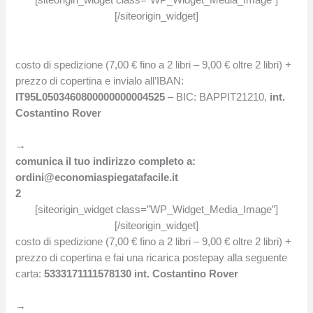
[siteorigin_widget class=”WP_Widget_Media_Image”]
[/siteorigin_widget]
costo di spedizione (7,00 € fino a 2 libri – 9,00 € oltre 2 libri) +
prezzo di copertina e invialo all’IBAN:
IT95L0503460800000000004525
– BIC: BAPPIT21210,
int.
Costantino Rover
→
comunica il tuo indirizzo completo a:
ordini@economiaspiegatafacile.it
2
[siteorigin_widget class=”WP_Widget_Media_Image”]
[/siteorigin_widget]
costo di spedizione (7,00 € fino a 2 libri – 9,00 € oltre 2 libri) +
prezzo di copertina e fai una ricarica postepay alla seguente
carta:
5333171111578130
int. Costantino Rover
→