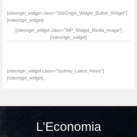
[siteorigin_widget class=”SiteOrigin_Widget_Button_Widget”]
[/siteorigin_widget]
[siteorigin_widget class=”WP_Widget_Media_Image”]
[/siteorigin_widget]
[siteorigin_widget class=”Sydney_Latest_News”]
[/siteorigin_widget]
L’Economia