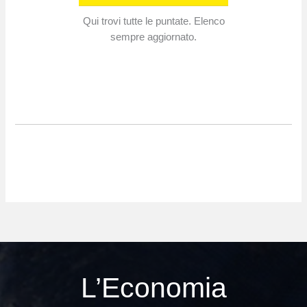
Qui trovi tutte le puntate. Elenco
sempre aggiornato.
L’Economia