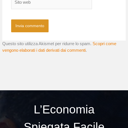
web
Questo sito utilizza Akismet per ridurre lo spam.
Scopri come
vengono elaborati i dati derivati dai commenti
.
L’Economia
Spiegata Facile