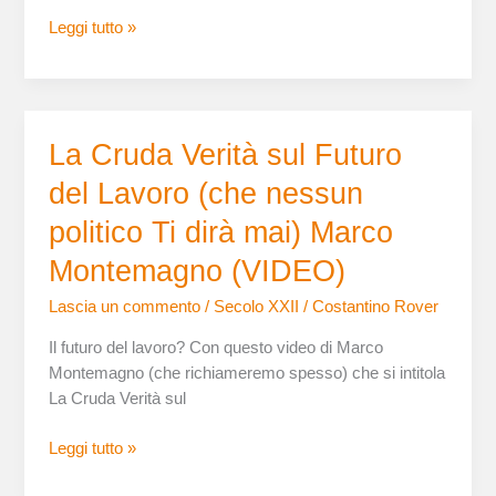
Leggi tutto »
La
La Cruda Verità sul Futuro
Cruda
del Lavoro (che nessun
Verità
sul
politico Ti dirà mai) Marco
Futuro
Montemagno (VIDEO)
del
Lavoro
Lascia un commento
/
Secolo XXII
/
Costantino Rover
(che
Il futuro del lavoro? Con questo video di Marco
nessun
Montemagno (che richiameremo spesso) che si intitola
politico
La Cruda Verità sul
Ti
dirà
Leggi tutto »
mai)
Marco