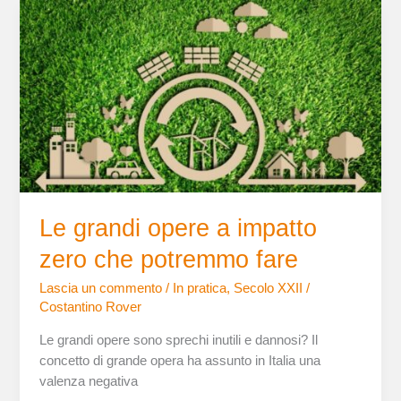
Le
grandi
opere
a
impatto
zero
che
potremmo
fare
Le grandi opere a impatto
zero che potremmo fare
Lascia un commento
/
In pratica
,
Secolo XXII
/
Costantino Rover
Le grandi opere sono sprechi inutili e dannosi? Il
concetto di grande opera ha assunto in Italia una
valenza negativa