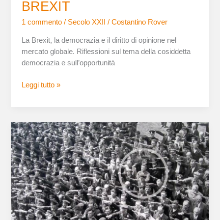
BREXIT
1 commento
/
Secolo XXII
/
Costantino Rover
La Brexit, la democrazia e il diritto di opinione nel
mercato globale. Riflessioni sul tema della cosiddetta
democrazia e sull’opportunità
Leggi tutto »
REDDITO
UNIVERSALE
E
UOMO
DEL
FUTURO,
MA
CHI
IMMAGINA