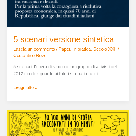
5 scenari versione sintetica
Lascia un commento
/
Paper
,
In pratica
,
Secolo XXII
/
Costantino Rover
5 scenari, l’opera di studio di un gruppo di attivisti del
2012 con lo sguardo ai futuri scenari che ci
Leggi tutto »
10.100
anni
di
storia