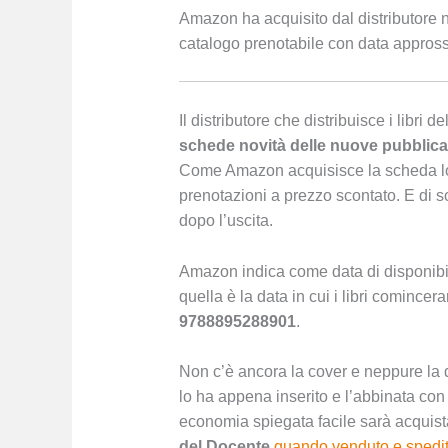
Amazon ha acquisito dal distributore n
catalogo prenotabile con data appross
Il distributore che distribuisce i libri 
schede novità delle nuove pubblica
Come Amazon acquisisce la scheda lo 
prenotazioni a prezzo scontato. E di s
dopo l’uscita.
Amazon indica come data di disponibili
quella è la data in cui i libri comincer
978889528890
1
.
Non c’è ancora la cover e neppure la 
lo ha appena inserito e l’abbinata con
economia spiegata facile sarà
acquist
del Docente
quando venduto e spedi