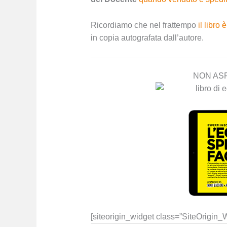
Ricordiamo che nel frattempo
il libro
in copia autografata dall’autore.
NON AS
[siteorigin_widget class=”SiteOrigin