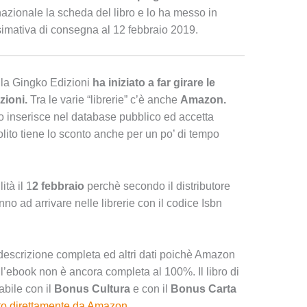
azionale la scheda del libro e lo ha messo in
imativa di consegna al 12 febbraio 2019.
della Gingko Edizioni
ha iniziato a far girare le
zioni.
Tra le varie “librerie” c’è anche
Amazon.
inserisce nel database pubblico ed accetta
olito tiene lo sconto anche per un po’ di tempo
tà il 1
2 febbraio
perchè secondo il distributore
anno ad arrivare nelle librerie con il codice Isbn
descrizione completa ed altri dati poichè Amazon
 l’ebook non è ancora completa al 100%. Il libro di
abile con il
Bonus Cultura
e con il
Bonus Carta
to direttamente da Amazon.