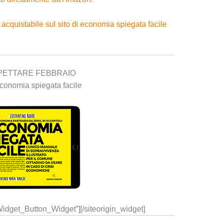
 è acquistabile sul sito di economia spiegata facile
PETTARE FEBBRAIO
_Widget_Button_Widget”]
[/siteorigin_widget]