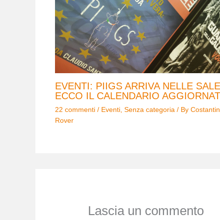
EVENTI: PIIGS ARRIVA NELLE SALE
ECCO IL CALENDARIO AGGIORNA
22 commenti
/
Eventi
,
Senza categoria
/ By
Costanti
Rover
Lascia un commento