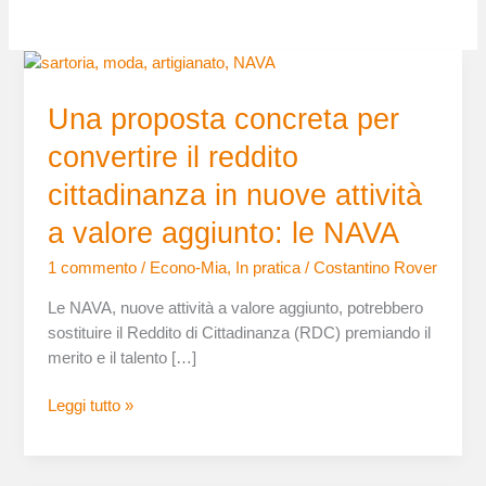
Una
proposta
Una proposta concreta per
concreta
per
convertire il reddito
convertire
il
cittadinanza in nuove attività
reddito
a valore aggiunto: le NAVA
cittadinanza
in
1 commento
/
Econo-Mia
,
In pratica
/
Costantino Rover
nuove
Le NAVA, nuove attività a valore aggiunto, potrebbero
attività
sostituire il Reddito di Cittadinanza (RDC) premiando il
a
merito e il talento […]
valore
aggiunto:
Leggi tutto »
le
NAVA