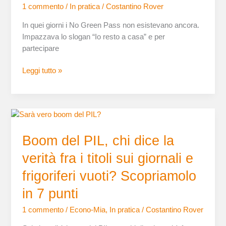
1 commento
/
In pratica
/
Costantino Rover
un
nuovo
In quei giorni i No Green Pass non esistevano ancora.
movimento
Impazzava lo slogan “Io resto a casa” e per
politico
partecipare
Leggi tutto »
Boom
del
Boom del PIL, chi dice la
PIL,
chi
verità fra i titoli sui giornali e
dice
la
frigoriferi vuoti? Scopriamolo
verità
in 7 punti
fra
i
1 commento
/
Econo-Mia
,
In pratica
/
Costantino Rover
titoli