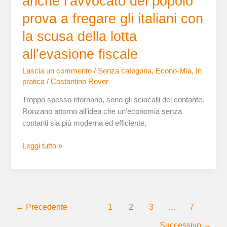
anche l’avvocato del popolo
contante:
anche
prova a fregare gli italiani con
l’avvocato
la scusa della lotta
del
popolo
all’evasione fiscale
prova
Lascia un commento
/
Senza categoria
,
Econo-Mia
,
In
a
pratica
/
Costantino Rover
fregare
gli
Troppo spesso ritornano, sono gli sciacalli del contante.
italiani
Ronzano attorno all’idea che un’economia senza
con
contanti sia più moderna ed efficiente,
la
scusa
Leggi tutto »
della
lotta
all’evasione
fiscale
←
Precedente
1
2
3
…
7
Successivo
→