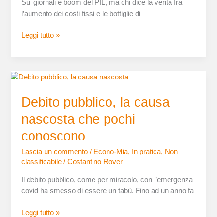
Sui giornali è boom del PIL, ma chi dice la verità fra
sui
l’aumento dei costi fissi e le bottiglie di
giornali
e
Leggi tutto »
frigoriferi
vuoti?
Scopriamolo
in
Debito
7
pubblico,
punti
Debito pubblico, la causa
la
causa
nascosta che pochi
nascosta
che
conoscono
pochi
Lascia un commento
/
Econo-Mia
,
In pratica
,
Non
conoscono
classificabile
/
Costantino Rover
Il debito pubblico, come per miracolo, con l’emergenza
covid ha smesso di essere un tabù. Fino ad un anno fa
Leggi tutto »