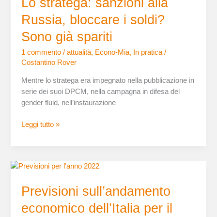
Lo stratega: sanzioni alla
alla
Russia, bloccare i soldi?
Russia,
bloccare
Sono già spariti
i
1 commento
/
attualità
,
Econo-Mia
,
In pratica
/
soldi?
Costantino Rover
Sono
già
Mentre lo stratega era impegnato nella pubblicazione in
spariti
serie dei suoi DPCM, nella campagna in difesa del
gender fluid, nell’instaurazione
Leggi tutto »
Previsioni
sull’andamento
Previsioni sull’andamento
economico
dell’Italia
economico dell’Italia per il
per