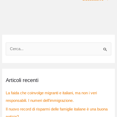
C
e
r
c
Articoli recenti
a
:
La faida che coinvolge migranti e italiani, ma non i veri
responsabili. I numeri dell’immigrazione.
Il nuovo record di risparmi delle famiglie italiane è una buona
notizia?