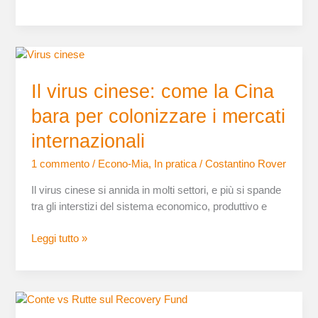
Il
virus
Il virus cinese: come la Cina
cinese:
come
bara per colonizzare i mercati
la
Cina
internazionali
bara
1 commento
/
Econo-Mia
,
In pratica
/
Costantino Rover
per
colonizzare
Il virus cinese si annida in molti settori, e più si spande
i
tra gli interstizi del sistema economico, produttivo e
mercati
internazionali
Leggi tutto »
Recovery
Fund,