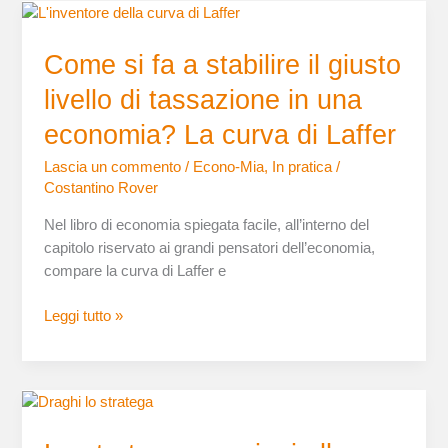
Come
si
Come si fa a stabilire il giusto
fa
a
livello di tassazione in una
stabilire
il
economia? La curva di Laffer
giusto
Lascia un commento
/
Econo-Mia
,
In pratica
/
livello
Costantino Rover
di
tassazione
Nel libro di economia spiegata facile, all’interno del
in
capitolo riservato ai grandi pensatori dell’economia,
una
compare la curva di Laffer e
economia?
La
Leggi tutto »
curva
di
Laffer
Lo
stratega:
sanzioni