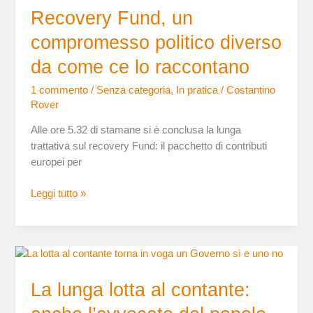
Recovery Fund, un
un
compromesso
compromesso politico diverso
politico
diverso
da come ce lo raccontano
da
1 commento
/
Senza categoria
,
In pratica
/
Costantino
come
Rover
ce
lo
Alle ore 5.32 di stamane si è conclusa la lunga
raccontano
trattativa sul recovery Fund: il pacchetto di contributi
europei per
Leggi tutto »
La
lunga
La lunga lotta al contante:
lotta
al