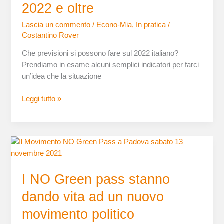
il
2022 e oltre
2022
Lascia un commento
/
Econo-Mia
,
In pratica
/
e
Costantino Rover
oltre
Che previsioni si possono fare sul 2022 italiano?
Prendiamo in esame alcuni semplici indicatori per farci
un’idea che la situazione
Leggi tutto »
I
NO
Green
I NO Green pass stanno
pass
stanno
dando vita ad un nuovo
dando
movimento politico
vita
ad