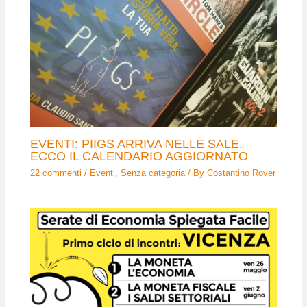
EVENTI: PIIGS ARRIVA NELLE SALE.
ECCO IL CALENDARIO AGGIORNATO
22 commenti
/
Eventi
,
Senza categoria
/ By
Costantino Rover