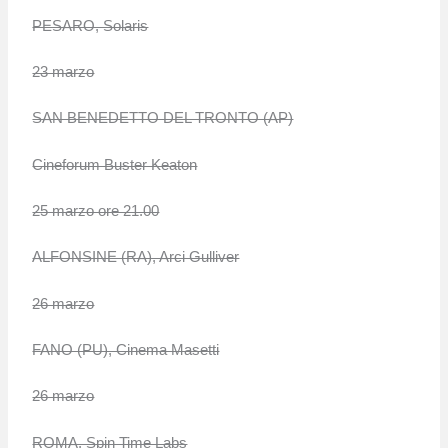
PESARO, Solaris
23 marzo
SAN BENEDETTO DEL TRONTO (AP)
Cineforum Buster Keaton
25 marzo ore 21.00
ALFONSINE (RA), Arci Gulliver
26 marzo
FANO (PU), Cinema Masetti
26 marzo
ROMA, Spin Time Labs