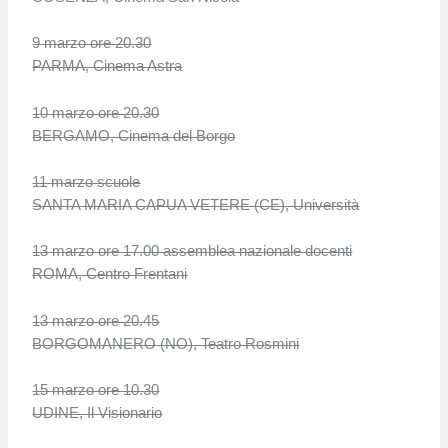
9 marzo ore 20.30
PARMA, Cinema Astra
10 marzo ore 20.30
BERGAMO, Cinema del Borgo
11 marzo scuole
SANTA MARIA CAPUA VETERE (CE), Università
13 marzo ore 17.00 assemblea nazionale docenti
ROMA, Centro Frentani
13 marzo ore 20.45
BORGOMANERO (NO), Teatro Rosmini
15 marzo ore 10.30
UDINE, Il Visionario