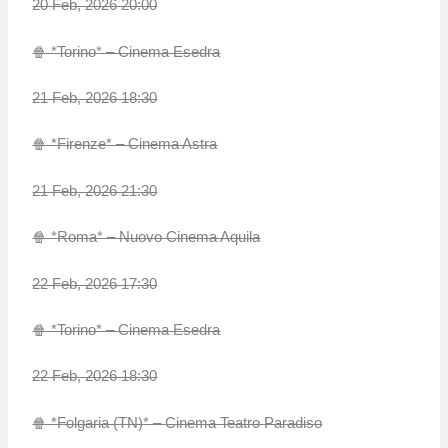
20 Feb, 2026 20:00
🍿 *Torino* – Cinema Esedra
21 Feb, 2026 18:30
🍿 *Firenze* – Cinema Astra
21 Feb, 2026 21:30
🍿 *Roma* – Nuovo Cinema Aquila
22 Feb, 2026 17:30
🍿 *Torino* – Cinema Esedra
22 Feb, 2026 18:30
🍿 *Folgaria (TN)* – Cinema Teatro Paradiso