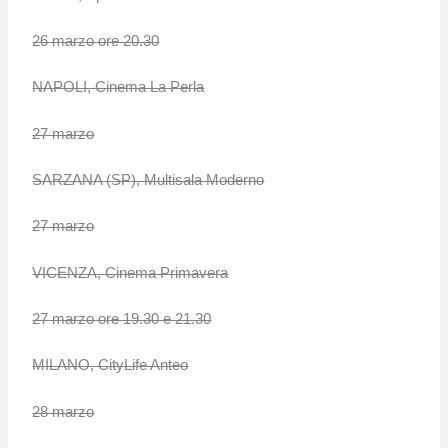
26 marzo ore 20.30
NAPOLI, Cinema La Perla
27 marzo
SARZANA (SP), Multisala Moderno
27 marzo
VICENZA, Cinema Primavera
27 marzo ore 19.30 e 21.30
MILANO, CityLife Anteo
28 marzo