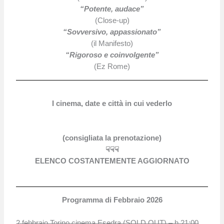
“Potente, audace”
(Close-up)
“Sovversivo, appassionato”
(il Manifesto)
“Rigoroso e coinvolgente”
(Ez Rome)
I cinema, date e città in cui vederlo
(consigliata la prenotazione)
☟☟☟
ELENCO COSTANTEMENTE AGGIORNATO
Programma di Febbraio 2026
2 febbraio Torino cinema Esedra (SOLD OUT) – h 21:00