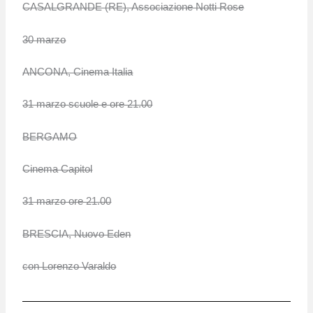
CASALGRANDE (RE), Associazione Notti Rose
30 marzo
ANCONA, Cinema Italia
31 marzo scuole e ore 21.00
BERGAMO
Cinema Capitol
31 marzo ore 21.00
BRESCIA, Nuovo Eden
con Lorenzo Varaldo