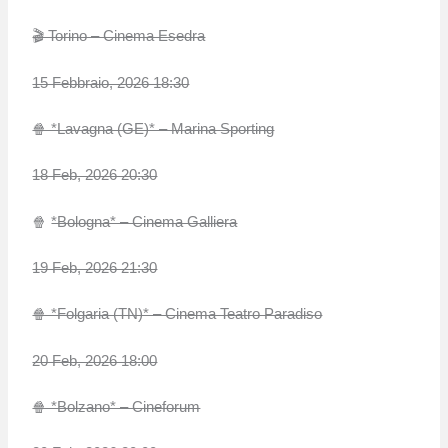
🎬 Torino – Cinema Esedra
15 Febbraio, 2026 18:30
🍿 *Lavagna (GE)* – Marina Sporting
18 Feb, 2026 20:30
🍿
*Bologna* – Cinema Galliera
19 Feb, 2026 21:30
🍿 *Folgaria (TN)* – Cinema Teatro Paradiso
20 Feb, 2026 18:00
🍿 *Bolzano* – Cineforum