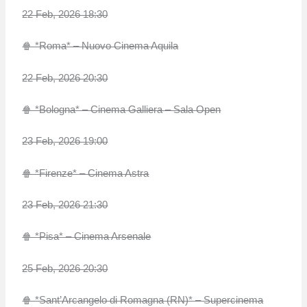
22 Feb, 2026 18:30
🍿 *Roma* – Nuovo Cinema Aquila
22 Feb, 2026 20:30
🍿 *Bologna* – Cinema Galliera – Sala Open
23 Feb, 2026 19:00
🍿 *Firenze* – Cinema Astra
23 Feb, 2026 21:30
🍿 *Pisa* – Cinema Arsenale
25 Feb, 2026 20:30
🍿 *Sant’Arcangelo di Romagna (RN)* – Supercinema