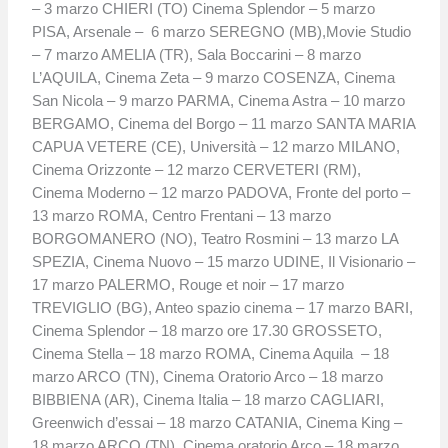
– 3 marzo CHIERI (TO) Cinema Splendor – 5 marzo
PISA, Arsenale – 6 marzo SEREGNO (MB),Movie Studio
– 7 marzo AMELIA (TR), Sala Boccarini – 8 marzo
L’AQUILA, Cinema Zeta – 9 marzo COSENZA, Cinema
San Nicola – 9 marzo PARMA, Cinema Astra – 10 marzo
BERGAMO, Cinema del Borgo – 11 marzo SANTA MARIA
CAPUA VETERE (CE), Università – 12 marzo MILANO,
Cinema Orizzonte – 12 marzo CERVETERI (RM),
Cinema Moderno – 12 marzo PADOVA, Fronte del porto –
13 marzo ROMA, Centro Frentani – 13 marzo
BORGOMANERO (NO), Teatro Rosmini – 13 marzo LA
SPEZIA, Cinema Nuovo – 15 marzo UDINE, Il Visionario –
17 marzo PALERMO, Rouge et noir – 17 marzo
TREVIGLIO (BG), Anteo spazio cinema – 17 marzo BARI,
Cinema Splendor – 18 marzo ore 17.30 GROSSETO,
Cinema Stella – 18 marzo ROMA, Cinema Aquila – 18
marzo ARCO (TN), Cinema Oratorio Arco – 18 marzo
BIBBIENA (AR), Cinema Italia – 18 marzo CAGLIARI,
Greenwich d’essai – 18 marzo CATANIA, Cinema King –
18 marzo ARCO (TN), Cinema oratorio Arco – 18 marzo