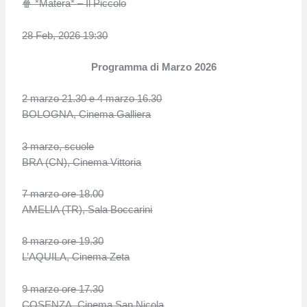
🍿 *Matera* – Il Piccolo
28 Feb, 2026 19:30
Programma di Marzo 2026
2 marzo 21.30 e 4 marzo 16.30
BOLOGNA, Cinema Galliera
3 marzo, scuole
BRA (CN), Cinema Vittoria
7 marzo ore 18.00
AMELIA (TR), Sala Boccarini
8 marzo ore 19.30
L’AQUILA, Cinema Zeta
9 marzo ore 17.30
COSENZA, Cinema San Nicola