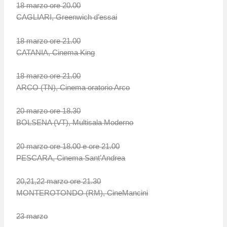
18 marzo ore 20.00
CAGLIARI, Greenwich d’essai
18 marzo ore 21.00
CATANIA, Cinema King
18 marzo ore 21.00
ARCO (TN), Cinema oratorio Arco
20 marzo ore 18.30
BOLSENA (VT), Multisala Moderno
20 marzo ore 18.00 e ore 21.00
PESCARA, Cinema Sant’Andrea
20,21,22 marzo ore 21.30
MONTEROTONDO (RM), CineMancini
23 marzo