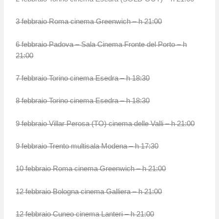
3 febbraio Roma cinema Greenwich – h 21:00
6 febbraio Padova – Sala Cinema Fronte del Porto – h
21:00
7 febbraio Torino cinema Esedra – h 18:30
8 febbraio Torino cinema Esedra – h 18:30
9 febbraio Villar Perosa (TO) cinema delle Valli – h 21:00
9 febbraio Trento multisala Modena – h 17:30
10 febbraio Roma cinema Greenwich – h 21:00
12 febbraio Bologna cinema Galliera – h 21:00
12 febbraio Cuneo cinema Lanteri – h 21:00