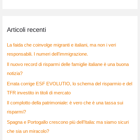
e
r
c
Articoli recenti
a
:
La faida che coinvolge migranti e italiani, ma non i veri
responsabili. I numeri dell’immigrazione.
Il nuovo record di risparmi delle famiglie italiane è una buona
notizia?
Errata corrige ESF EVOLUTIO, lo schema del risparmio e del
TFR investito in titoli di mercato
Il complotto della patrimoniale: è vero che è una tassa sui
risparmi?
Spagna e Portogallo crescono più dell’Italia: ma siamo sicuri
che sia un miracolo?