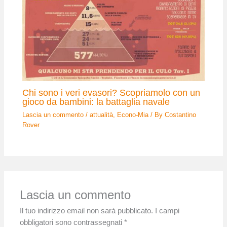
Chi sono i veri evasori? Scopriamolo con un
gioco da bambini: la battaglia navale
Lascia un commento
/
attualità
,
Econo-Mia
/ By
Costantino
Rover
Lascia un commento
Il tuo indirizzo email non sarà pubblicato.
I campi
obbligatori sono contrassegnati
*