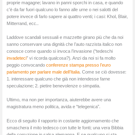
proprie magagne; lavano in panni sporchi in casa, e quando
c’è da far fuori qualcuno lo fanno alle urne o nei salotti del
potere invece di farlo sapere ai quattro venti; i casi: Khol, Blair,
Mitterrand, ecc..
Laddove scandali sessuali e mazzette girano più che da noi
sanno conservare una dignità che l’auto razzista italico non
conosce come quando si invoca l’invasione (“tedeschi
invadeteci
” vi ricorda qualcosa?). Anzi da noi si fa molto
peggio convocando
conferenze stampa presso l’euro
parlamento per parlare male dell’Italia
. Come se ciò dovesse:
1. interessare qualcuno che già non intendesse farne
speculazione; 2. pietire benevolenze o simpatia.
Ultimo, ma non per importanza, aiuterebbe avere una
magistratura meno politica, avida e “telegenica”.
Ecco di seguito il rapporto in costante aggiornamento che
smaschera il mito tedesco con tutte le fonti; una vera Bibbia
della corruzione in salsa alemanna. E se qualcuno si sta