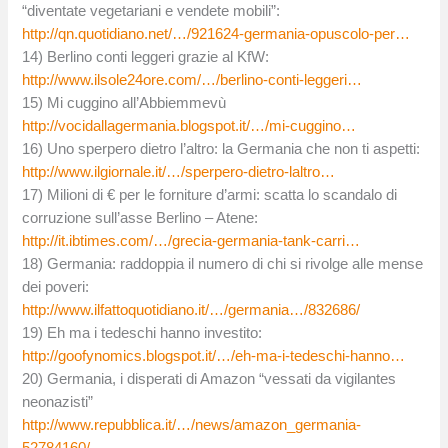
“diventate vegetariani e vendete mobili”:
http://qn.quotidiano.net/…/921624-germania-opuscolo-per…
14) Berlino conti leggeri grazie al KfW:
http://www.ilsole24ore.com/…/berlino-conti-leggeri…
15) Mi cuggino all’Abbiemmevù
http://vocidallagermania.blogspot.it/…/mi-cuggino…
16) Uno sperpero dietro l’altro: la Germania che non ti aspetti:
http://www.ilgiornale.it/…/sperpero-dietro-laltro…
17) Milioni di € per le forniture d’armi: scatta lo scandalo di
corruzione sull’asse Berlino – Atene:
http://it.ibtimes.com/…/grecia-germania-tank-carri…
18) Germania: raddoppia il numero di chi si rivolge alle mense
dei poveri:
http://www.ilfattoquotidiano.it/…/germania…/832686/
19) Eh ma i tedeschi hanno investito:
http://goofynomics.blogspot.it/…/eh-ma-i-tedeschi-hanno…
20) Germania, i disperati di Amazon “vessati da vigilantes
neonazisti”
http://www.repubblica.it/…/news/amazon_germania-
52784160/