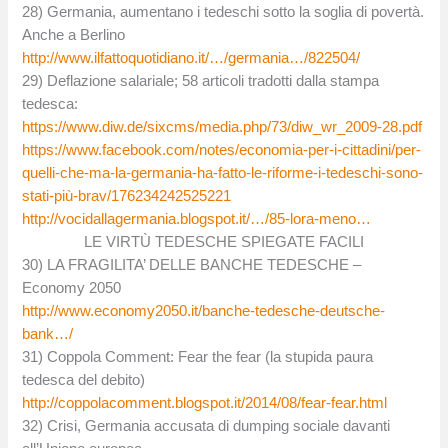
28) Germania, aumentano i tedeschi sotto la soglia di povertà.
Anche a Berlino
http://www.ilfattoquotidiano.it/…/germania…/822504/
29) Deflazione salariale; 58 articoli tradotti dalla stampa
tedesca:
https://www.diw.de/sixcms/media.php/73/diw_wr_2009-28.pdf
https://www.facebook.com/notes/economia-per-i-cittadini/per-
quelli-che-ma-la-germania-ha-fatto-le-riforme-i-tedeschi-sono-
stati-più-brav/176234242525221
http://vocidallagermania.blogspot.it/…/85-lora-meno…
LE VIRTÙ TEDESCHE SPIEGATE FACILI
30) LA FRAGILITA’ DELLE BANCHE TEDESCHE –
Economy 2050
http://www.economy2050.it/banche-tedesche-deutsche-
bank…/
31) Coppola Comment: Fear the fear (la stupida paura
tedesca del debito)
http://coppolacomment.blogspot.it/2014/08/fear-fear.html
32) Crisi, Germania accusata di dumping sociale davanti