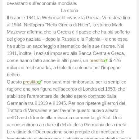
devastanti sull’economia mondiale.
La storia
Il 6 aprile 1941 la Wehrmacht invase la Grecia. Vi resterà fino
al 1944. Nell’opera “Nella Grecia di Hitler”, lo storico Mark
Mazower afferma che la Grecia è il paese che ha più sofferto
del giogo nazista – dopo la Russia e la Polonia – e che essa
ha subito un saccheggio sistematico delle sue risorse. Nel
1941, inoltre, i nazisti imposero alla Banca Centrale Greca,
come hanno fatto anche in altri paesi, un
prestito
di 476
milioni di reichsmarks, a titolo di contributo per l’impegno
bellico.
Questo
prestito
” non sarà mai rimborsato, per la semplice
ragione che non figura nell’accordo di Londra del 1953, che
stabilisce l’ammontare del debito estero contratto dalla
Germania tra il 1919 e il 1945. Per non ripetere gli errori del
Trattato di Versailles e per favorire questo nuovo alleato
dell’Ovest di fronte alla minaccia comunista, gli Stati Uniti
acconsentirono a ridurre il debito della Germania della metà.
Le vittime dell’Occupazione sono pregate di dimenticare le
loro richieste di riparazione. L’obiettivo strategico degli alleati è