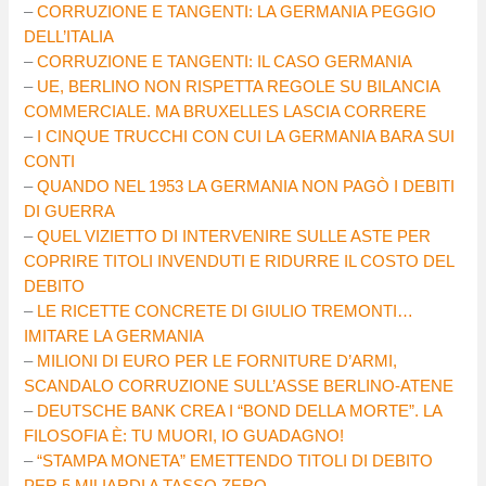
–
CORRUZIONE E TANGENTI: LA GERMANIA PEGGIO
DELL’ITALIA
–
CORRUZIONE E TANGENTI: IL CASO GERMANIA
–
UE, BERLINO NON RISPETTA REGOLE SU BILANCIA
COMMERCIALE. MA BRUXELLES LASCIA CORRERE
–
I CINQUE TRUCCHI CON CUI LA GERMANIA BARA SUI
CONTI
–
QUANDO NEL 1953 LA GERMANIA NON PAGÒ I DEBITI
DI GUERRA
–
QUEL VIZIETTO DI INTERVENIRE SULLE ASTE PER
COPRIRE TITOLI INVENDUTI E RIDURRE IL COSTO DEL
DEBITO
–
LE RICETTE CONCRETE DI GIULIO TREMONTI…
IMITARE LA GERMANIA
–
MILIONI DI EURO PER LE FORNITURE D’ARMI,
SCANDALO CORRUZIONE SULL’ASSE BERLINO-ATENE
–
DEUTSCHE BANK CREA I “BOND DELLA MORTE”. LA
FILOSOFIA È: TU MUORI, IO GUADAGNO!
–
“STAMPA MONETA” EMETTENDO TITOLI DI DEBITO
PER 5 MILIARDI A TASSO ZERO