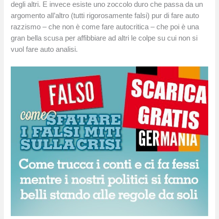
degli altri. E invece esiste uno zoccolo duro che passa da un
argomento all’altro (tutti rigorosamente falsi) pur di fare auto
razzismo – che non è come fare autocritica – che poi è una
gran bella scusa per affibbiare ad altri le colpe su cui non si
vuol fare auto analisi.