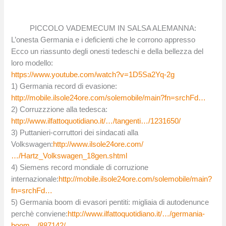
PICCOLO VADEMECUM IN SALSA ALEMANNA:
L’onesta Germania e i deficienti che le corrono appresso
Ecco un riassunto degli onesti tedeschi e della bellezza del
loro modello:
https://www.youtube.com/watch?v=1D5Sa2Yq-2g
1) Germania record di evasione:
http://mobile.ilsole24ore.com/solemobile/main?fn=srchFd…
2) Corruzzzione alla tedesca:
http://www.ilfattoquotidiano.it/…/tangenti…/1231650/
3) Puttanieri-corruttori dei sindacati alla
Volkswagen:
http://www.ilsole24ore.com/
…/Hartz_Volkswagen_18gen.shtml
4) Siemens record mondiale di corruzione
internazionale:
http://mobile.ilsole24ore.com/solemobile/main?
fn=srchFd…
5) Germania boom di evasori pentiti: migliaia di autodenunce
perchè conviene:
http://www.ilfattoquotidiano.it/…/germania-
boom…/887142/