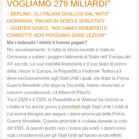
VOGLIAMO 279 MILIARDI”
–
BERLINO, GLI ITALIANI DISILLUSI DAL “MITO”
GERMANIA: “PAGATI IN NERO E SFRUTTATI”
–
GÜNTER GRASS: “NOI SIAMO INDEBITATI E
CORROTTI: NON POSSIAMO DARE LEZIONI”
Ma i tedeschi i debiti li hanno pagati?
No, assolutamente. In tutta la storia recente è stata la
Germania a subire i peggiori fallimenti di Stato nell’ Europa del
XX secolo. La sua stabilità finanziaria e il suo stato di primo
della classe in Europa, la Repubblica Federale Tedesca li
deve esclusivamente agli Stati Uniti i quali, sia dopo la Prima
Guerra Mondiale che dopo la Seconda, hanno rinunciato a
somme considerevoli. cit Albrecht Ritschl
Tra il 1924 e il 1929, la Repubblica di Weimar ha vissuto a
credito e ha anche preso a
prestito
dagli Stati Uniti i soldi di
cui aveva bisogno per pagare i danni provocati della Prima
Guerra Mondiale. Questa piramide è crollata durante la crisi
del 1931. A questo punto non c’erano più soldi. I danni sono
stati considerevoli per gli Stati Uniti ad hanno avuto effetti