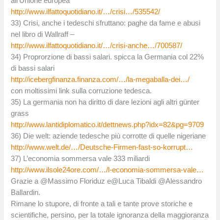
all’Unione europea
http://www.ilfattoquotidiano.it/…/crisi…/535542/
33) Crisi, anche i tedeschi sfruttano: paghe da fame e abusi
nel libro di Wallraff –
http://www.ilfattoquotidiano.it/…/crisi-anche…/700587/
34) Proprorzione di bassi salari. spicca la Germania col 22%
di bassi salari
http://icebergfinanza.finanza.com/…/la-megaballa-dei…/
con moltissimi link sulla corruzione tedesca.
35) La germania non ha diritto di dare lezioni agli altri günter
grass
http://www.lantidiplomatico.it/dettnews.php?idx=82&pg=9709
36) Die welt: aziende tedesche più corrotte di quelle nigeriane
http://www.welt.de/…/Deutsche-Firmen-fast-so-korrupt…
37) L’economia sommersa vale 333 miliardi
http://www.ilsole24ore.com/…/l-economia-sommersa-vale…
Grazie a @Massimo Floriduz e@Luca Tibaldi @Alessandro
Ballardin.
Rimane lo stupore, di fronte a tali e tante prove storiche e
scientifiche, persino, per la totale ignoranza della maggioranza