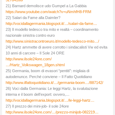
21) Barnard demolisce udo Gumpel a La Gabbia
https://www.youtube.com/watch?v=uNmhfH8-FRM
22) Salari da Fame alla Daimler?
http://vocidallagermania.blogspot.it/…/salari-da-fame…
23) Il modello tedesco tra mito e realtà – coordinamento
nazionale sinistra contro euro
http://www.sinistracontroeuro.it/modello-tedesco-mito…/
24) Hartz ammette di avere corrotto i sindacalisti Vw ed evita
10 anni di carcere – Il Sole 24 ORE
http://www.ilsole24ore.com/
…/Hartz_Volkswagen_18gen.shtml
25) Germania, boom di evasori “pentiti”: migliaia di
autodenunce. Perché conviene – Il Fatto Quotidiano
http://www.ilfattoquotidiano.it/…/germania-boom…/887142/
26) Voci dalla Germania: Le leggi Hartz, la svalutazione
interna e il boom dell’export: ovvero,…
http://vocidallagermania.blogspot.it/…/le-leggi-hartz…
27) Il prezzo dei mini-job- il sole 24ore
http://www.ilsole24ore.com/…/prezzo-minijob-082219…