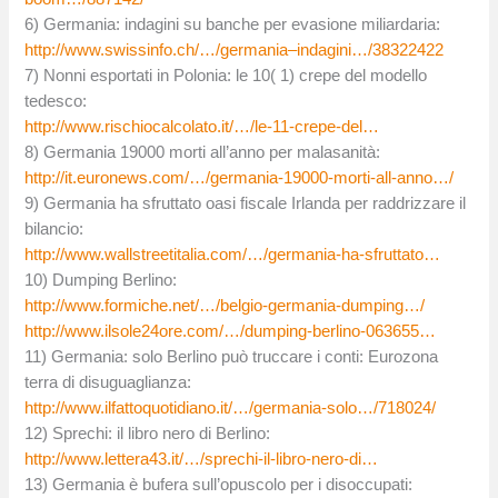
6) Germania: indagini su banche per evasione miliardaria:
http://www.swissinfo.ch/…/germania–indagini…/38322422
7) Nonni esportati in Polonia: le 10( 1) crepe del modello
tedesco:
http://www.rischiocalcolato.it/…/le-11-crepe-del…
8) Germania 19000 morti all’anno per malasanità:
http://it.euronews.com/…/germania-19000-morti-all-anno…/
9) Germania ha sfruttato oasi fiscale Irlanda per raddrizzare il
bilancio:
http://www.wallstreetitalia.com/…/germania-ha-sfruttato…
10) Dumping Berlino:
http://www.formiche.net/…/belgio-germania-dumping…/
http://www.ilsole24ore.com/…/dumping-berlino-063655…
11) Germania: solo Berlino può truccare i conti: Eurozona
terra di disuguaglianza:
http://www.ilfattoquotidiano.it/…/germania-solo…/718024/
12) Sprechi: il libro nero di Berlino:
http://www.lettera43.it/…/sprechi-il-libro-nero-di…
13) Germania è bufera sull’opuscolo per i disoccupati: