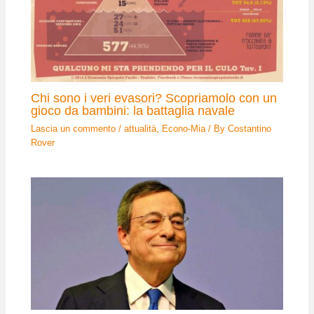
Chi sono i veri evasori? Scopriamolo con un
gioco da bambini: la battaglia navale
Lascia un commento
/
attualità
,
Econo-Mia
/ By
Costantino
Rover