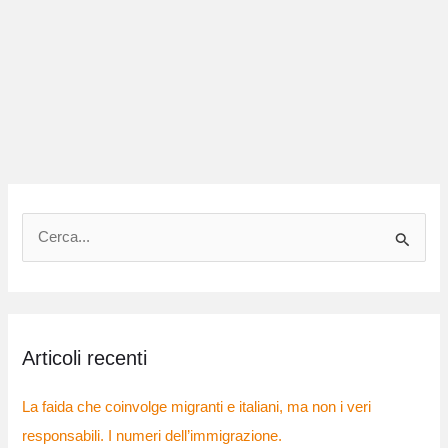
C
e
r
c
Articoli recenti
a
:
La faida che coinvolge migranti e italiani, ma non i veri
responsabili. I numeri dell’immigrazione.