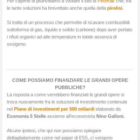
Per capirne di piùinvitiamo a visitare il sito di
Piromak
che, tra
le tante soluzioni ha brevettato anche quella della
pirolisi
.
Si tratta di un processo che permette di ricavare combustibili
sottoforma di gas, liquido e solido (carbone) dopo aver portato
i rifiuti organici ad alte temperature in totale assenza di
ossigeno.
COME POSSIAMO FINANZIARE LE GRANDI OPERE
PUBBLICHE?
La risposta a come verrebbero finanziati le grandi opere si
trova nuovamente fra le soluzioni di investimento contenute
nel
Piano di investimenti per 500 miliardi
elaborato da
Economia 5 Stelle
assieme all’economista
Nino Galloni.
Alcune ipotesi, che qui non possiamo spiegare
dettagliatamente come nel paper di E5S, ci vengono