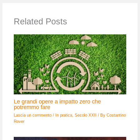
Related Posts
Le grandi opere a impatto zero che
potremmo fare
Lascia un commento
/
In pratica
,
Secolo XXII
/ By
Costantino
Rover