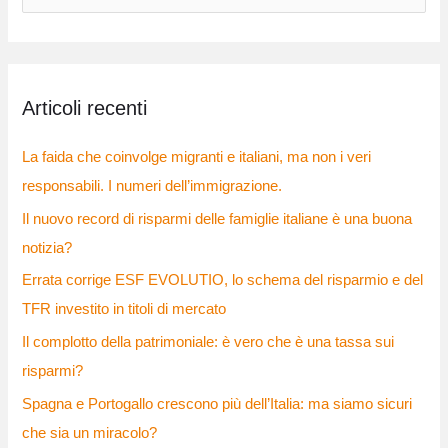
e
r
c
Articoli recenti
a
:
La faida che coinvolge migranti e italiani, ma non i veri
responsabili. I numeri dell’immigrazione.
Il nuovo record di risparmi delle famiglie italiane è una buona
notizia?
Errata corrige ESF EVOLUTIO, lo schema del risparmio e del
TFR investito in titoli di mercato
Il complotto della patrimoniale: è vero che è una tassa sui
risparmi?
Spagna e Portogallo crescono più dell’Italia: ma siamo sicuri
che sia un miracolo?