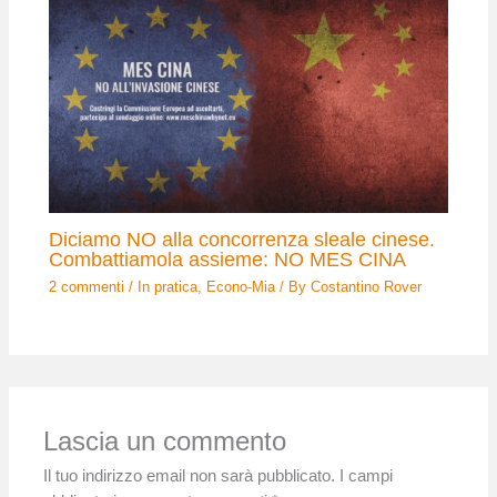
Diciamo NO alla concorrenza sleale cinese.
Combattiamola assieme: NO MES CINA
2 commenti
/
In pratica
,
Econo-Mia
/ By
Costantino Rover
Lascia un commento
Il tuo indirizzo email non sarà pubblicato.
I campi