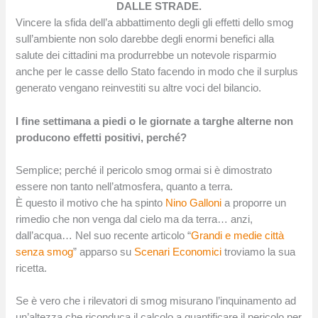
DALLE STRADE.
Vincere la sfida dell’a abbattimento degli gli effetti dello smog
sull’ambiente non solo darebbe degli enormi benefici alla
salute dei cittadini ma produrrebbe un notevole risparmio
anche per le casse dello Stato facendo in modo che il surplus
generato vengano reinvestiti su altre voci del bilancio.
I fine settimana a piedi o le giornate a targhe alterne non
producono effetti positivi, perché?
Semplice; perché il pericolo smog ormai si è dimostrato
essere non tanto nell’atmosfera, quanto a terra.
È questo il motivo che ha spinto
Nino Galloni
a proporre un
rimedio che non venga dal cielo ma da terra… anzi,
dall’acqua… Nel suo recente articolo “
Grandi e medie città
senza smog
” apparso su
Scenari Economici
troviamo la sua
ricetta.
Se è vero che i rilevatori di smog misurano l’inquinamento ad
un’altezza che riconduca il calcolo a quantificare il pericolo per