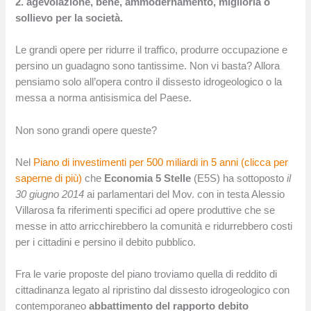
2. agevolazione, bene, ammodernamento, miglioria o
sollievo per la società.
Le grandi opere per ridurre il traffico, produrre occupazione e
persino un guadagno sono tantissime. Non vi basta? Allora
pensiamo solo all’opera contro il dissesto idrogeologico o la
messa a norma antisismica del Paese.
Non sono grandi opere queste?
Nel
Piano di investimenti per 500 miliardi in 5 anni (clicca per
saperne di più)
che
Economia 5 Stelle
(E5S) ha sottoposto
il
30 giugno 2014
ai parlamentari del Mov. con in testa Alessio
Villarosa fa riferimenti specifici ad opere produttive che se
messe in atto arricchirebbero la comunità e ridurrebbero costi
per i cittadini e persino il debito pubblico.
Fra le varie proposte del piano troviamo quella di reddito di
cittadinanza legato al ripristino dal dissesto idrogeologico con
contemporaneo
abbattimento del rapporto debito