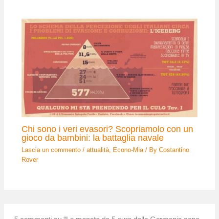
Chi sono i veri evasori? Scopriamolo con un
gioco da bambini: la battaglia navale
Lascia un commento
/
attualità
,
Econo-Mia
/ By
Costantino
Rover