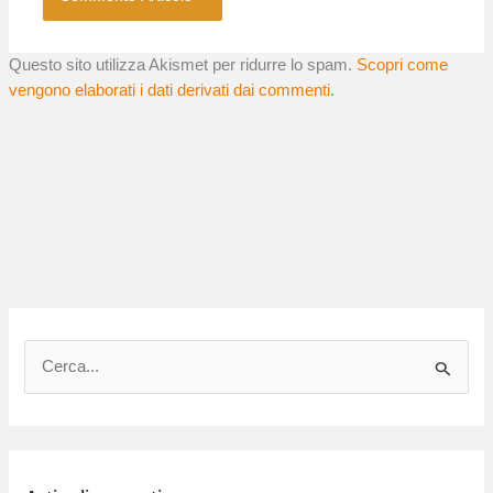
Questo sito utilizza Akismet per ridurre lo spam.
Scopri come
vengono elaborati i dati derivati dai commenti
.
C
e
r
c