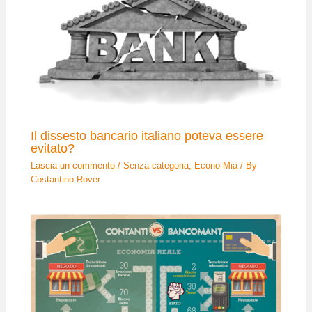
Il dissesto bancario italiano poteva essere
evitato?
Lascia un commento
/
Senza categoria
,
Econo-Mia
/ By
Costantino Rover