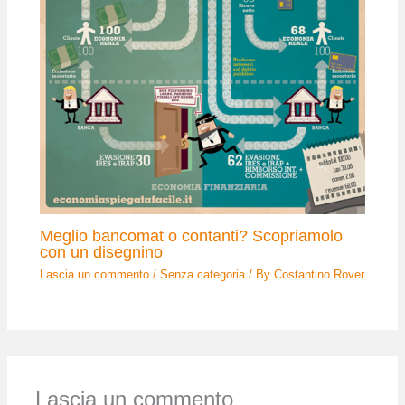
Meglio bancomat o contanti? Scopriamolo
con un disegnino
Lascia un commento
/
Senza categoria
/ By
Costantino Rover
Lascia un commento