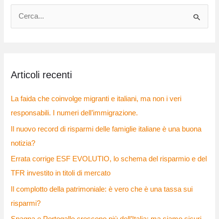
C
e
r
c
Articoli recenti
a
:
La faida che coinvolge migranti e italiani, ma non i veri
responsabili. I numeri dell’immigrazione.
Il nuovo record di risparmi delle famiglie italiane è una buona
notizia?
Errata corrige ESF EVOLUTIO, lo schema del risparmio e del
TFR investito in titoli di mercato
Il complotto della patrimoniale: è vero che è una tassa sui
risparmi?