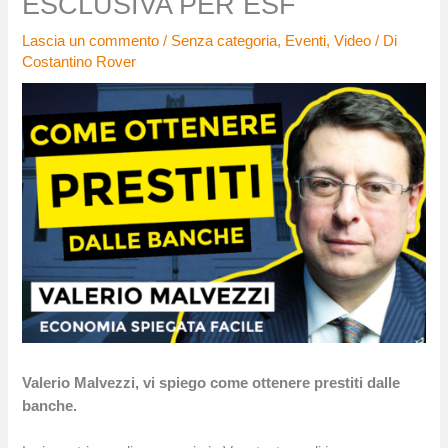
ESCLUSIVA PER ESF
Lascia un commento
/
Senza categoria
,
Eventi
,
Video
/ Di
Costantino Rover
Valerio Malvezzi, vi spiego come ottenere prestiti dalle
banche.