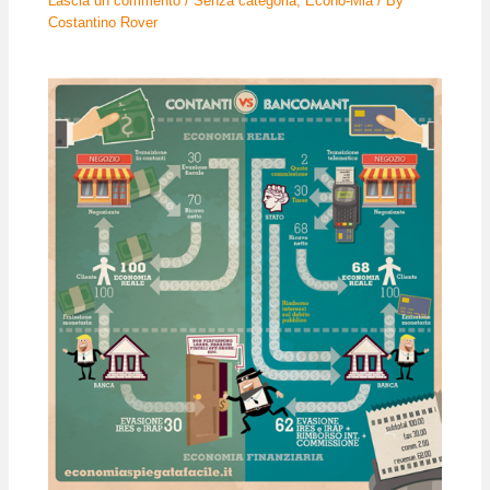
Lascia un commento
/
Senza categoria
,
Econo-Mia
/ By
Costantino Rover