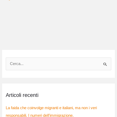
C
e
r
c
Articoli recenti
a
:
La faida che coinvolge migranti e italiani, ma non i veri
responsabili. I numeri dell’immigrazione.