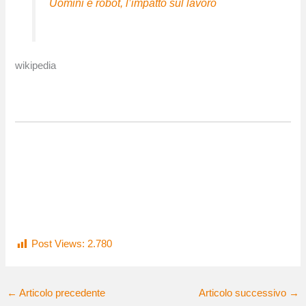
Uomini e robot, l’impatto sul lavoro
wikipedia
Post Views:
2.780
←
Articolo precedente
Articolo successivo
→