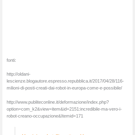
fonti:
http://oldani-
lescienze.blogautore.espresso.repubblica.it/2017/04/28/116-
milioni-di-posti-creati-dai-robot-in-europa-come-e-possibile/
http://www.publiteconline.it/deformazione/index.php?
option=com_k2&view=item&id=2151:incredibile-ma-vero-i-
robot-creano-occupazione&Itemid=171