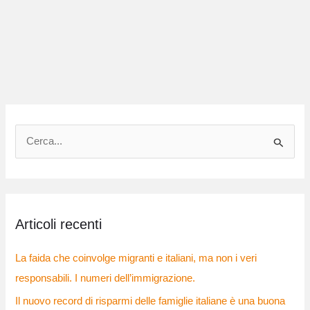
C
e
r
c
Articoli recenti
a
:
La faida che coinvolge migranti e italiani, ma non i veri
responsabili. I numeri dell’immigrazione.
Il nuovo record di risparmi delle famiglie italiane è una buona