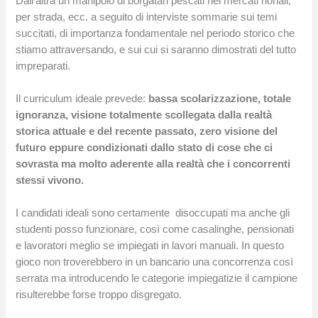
Dall’altra un manipolo di borgatari pescati nei mercati rionali,
per strada, ecc. a seguito di interviste sommarie sui temi
succitati, di importanza fondamentale nel periodo storico che
stiamo attraversando, e sui cui si saranno dimostrati del tutto
impreparati.
Il curriculum ideale prevede:
bassa scolarizzazione, totale
ignoranza, visione totalmente scollegata dalla realtà
storica attuale e del recente passato, zero visione del
futuro eppure condizionati dallo stato di cose che ci
sovrasta ma molto aderente alla realtà che i concorrenti
stessi vivono.
I candidati ideali sono certamente disoccupati ma anche gli
studenti posso funzionare, così come casalinghe, pensionati
e lavoratori meglio se impiegati in lavori manuali. In questo
gioco non troverebbero in un bancario una concorrenza così
serrata ma introducendo le categorie impiegatizie il campione
risulterebbe forse troppo disgregato.