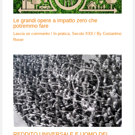
Le grandi opere a impatto zero che
potremmo fare
Lascia un commento
/
In pratica
,
Secolo XXII
/ By
Costantino
Rover
REDDITO UNIVERSALE E UOMO DEL