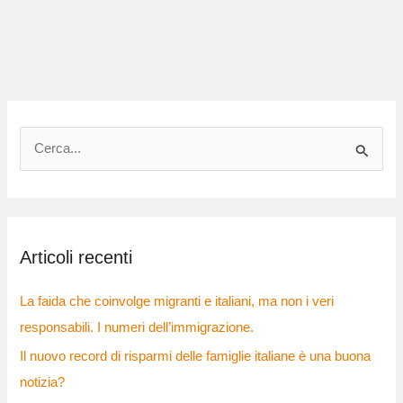
C
e
r
c
Articoli recenti
a
:
La faida che coinvolge migranti e italiani, ma non i veri
responsabili. I numeri dell’immigrazione.
Il nuovo record di risparmi delle famiglie italiane è una buona
notizia?