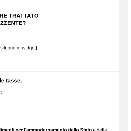
ERE TRATTATO
EZZENTE?
/siteorigin_widget]
e tasse.
o?
estimenti per l’ammodernamento dello Stato
e delle