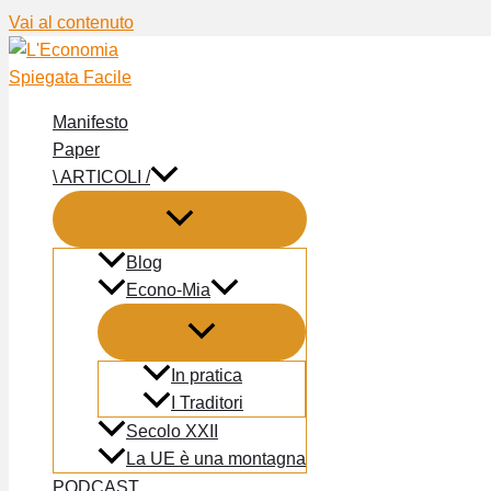
Vai al contenuto
Manifesto
Paper
\ ARTICOLI /
Blog
Econo-Mia
In pratica
I Traditori
Secolo XXII
La UE è una montagna
PODCAST