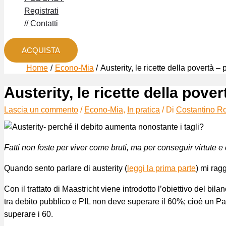
Registrati
// Contatti
ACQUISTA
Home
Econo-Mia
Austerity, le ricette della povertà – 
Austerity, le ricette della pover
Lascia un commento
/
Econo-Mia
,
In pratica
/ Di
Costantino R
Fatti non foste per viver come bruti, ma per conseguir virtute 
Quando sento parlare di austerity (
leggi la prima parte
) mi rag
Con il trattato di Maastricht viene introdotto l’obiettivo del bi
tra debito pubblico e PIL non deve superare il 60%; cioè un Pa
superare i 60.