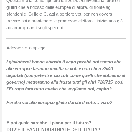
Questa me la sento ripetere dal 2014. Ad inventarla furono i
grillini che a ridosso delle europee di allora, di fronte agli
sfondoni di Grillo & C. atti a perdere voti per non doversi
trovare poi a mantenere le promesse elettorali, iniziavano già
ad arrampicarsi sugli specchi.
Adesso ve la spiego:
I gialloberdi hanno chinato il capo perché poi sanno che
alle europee faranno incetta di voti e con i ben 35/40
deputati (competenti e cazzuti come quelli che abbiamo al
governo) metteranno alla frusta tutti gli altri 710/715, così
l’Europa farà tutto quello che vogliamo noi, capito?
Perché voi alle europee glielo darete il voto… vero?
E poi quale sarebbe il piano per il futuro?
DOV’È IL PANO INDUSTRIALE DELL’ITALIA?