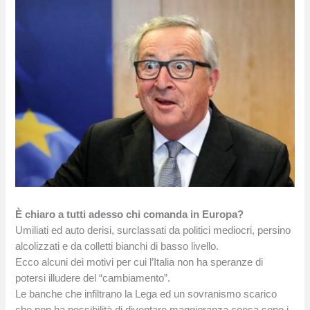
È chiaro a tutti adesso chi comanda in Europa?
Umiliati ed auto derisi, surclassati da politici mediocri, persino
alcolizzati e da colletti bianchi di basso livello.
Ecco alcuni dei motivi per cui l’Italia non ha speranze di
potersi illudere del “cambiamento”.
Le banche che infiltrano la Lega ed un sovranismo scarico
che non ha possibilità di diventare maggioranza coesa sono i