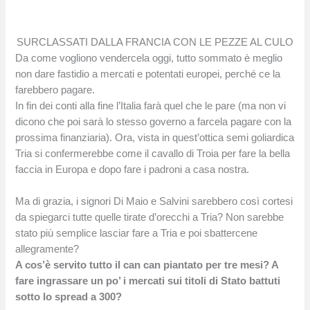
SURCLASSATI DALLA FRANCIA CON LE PEZZE AL CULO
Da come vogliono vendercela oggi, tutto sommato è meglio
non dare fastidio a mercati e potentati europei, perché ce la
farebbero pagare.
In fin dei conti alla fine l’Italia farà quel che le pare (ma non vi
dicono che poi sarà lo stesso governo a farcela pagare con la
prossima finanziaria). Ora, vista in quest’ottica semi goliardica
Tria si confermerebbe come il cavallo di Troia per fare la bella
faccia in Europa e dopo fare i padroni a casa nostra.
Ma di grazia, i signori Di Maio e Salvini sarebbero così cortesi
da spiegarci tutte quelle tirate d’orecchi a Tria? Non sarebbe
stato più semplice lasciar fare a Tria e poi sbattercene
allegramente?
A cos’è servito tutto il can can piantato per tre mesi? A
fare ingrassare un po’ i mercati sui titoli di Stato battuti
sotto lo spread a 300?