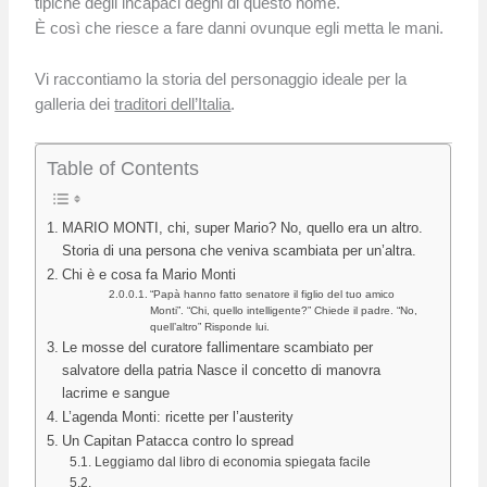
tipiche degli incapaci degni di questo nome.
È così che riesce a fare danni ovunque egli metta le mani.
Vi raccontiamo la storia del personaggio ideale per la
galleria dei
traditori dell’Italia
.
Table of Contents
MARIO MONTI, chi, super Mario? No, quello era un altro.
Storia di una persona che veniva scambiata per un’altra.
Chi è e cosa fa Mario Monti
“Papà hanno fatto senatore il figlio del tuo amico
Monti”. “Chi, quello intelligente?” Chiede il padre. “No,
quell’altro” Risponde lui.
Le mosse del curatore fallimentare scambiato per
salvatore della patria Nasce il concetto di manovra
lacrime e sangue
L’agenda Monti: ricette per l’austerity
Un Capitan Patacca contro lo spread
Leggiamo dal libro di economia spiegata facile