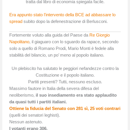
tratta dal libro di economia spiegata facile.
Era appunto stato l’intervento della BCE ad abbassare lo
spread
subito dopo la defenestrazione di Berlusconi.
Fortemente voluto alla guida del Paese da
Re Giorgio
Napolitano
, il giaguaro con lo sguardo da rapace, secondo
solo a quello di Romano Prodi, Mario Monti è fedele alla
stabilità del bilancio, un po’ meno al popolo italiano.
Un plebiscito ha salutato le peggiori nefandezze contro la
Costituzione e il popolo italiano.
Partiti presenti? Tutti, nessuno escluso.
Massimo fautore in Italia della severa difesa del
neoliberismo,
il suo insediamento era stato applaudito
da quasi tutti i partiti italiani.
Ottiene la fiducia del Senato con 281 sì, 25 voti contrari
(quelli dei senatori leghisti).
Nessun astenuto.
I votanti erano 306.