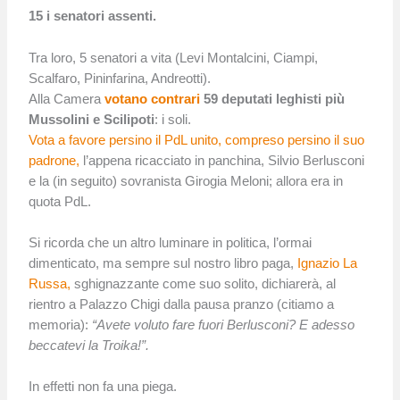
15 i senatori assenti.
Tra loro, 5 senatori a vita (Levi Montalcini, Ciampi,
Scalfaro, Pininfarina, Andreotti).
Alla Camera
votano contrari
59 deputati leghisti più
Mussolini e Scilipoti
: i soli.
Vota a favore persino il PdL unito, compreso persino il suo
padrone,
l’appena ricacciato in panchina, Silvio Berlusconi
e la (in seguito) sovranista Girogia Meloni; allora era in
quota PdL.
Si ricorda che un altro luminare in politica, l’ormai
dimenticato, ma sempre sul nostro libro paga,
Ignazio La
Russa,
sghignazzante come suo solito, dichiarerà, al
rientro a Palazzo Chigi dalla pausa pranzo (citiamo a
memoria):
“Avete voluto fare fuori Berlusconi? E adesso
beccatevi la Troika!”.
In effetti non fa una piega.