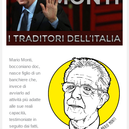
Mario Monti,
bocconiano doc,
nasce figlio di un
banchiere che,
invece di
avviarlo ad
attività più adatte
alle sue reali
capacità,
testimoniate in
seguito dai fatti,