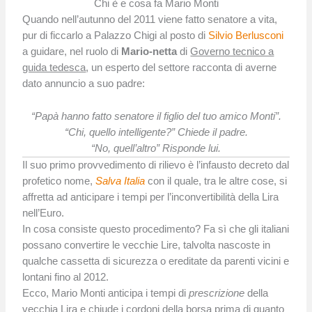
Chi è e cosa fa Mario Monti
Quando nell’autunno del 2011 viene fatto senatore a vita,
pur di ficcarlo a Palazzo Chigi al posto di
Silvio Berlusconi
a guidare, nel ruolo di
Mario-netta
di
Governo tecnico a
guida tedesca
, un esperto del settore racconta di averne
dato annuncio a suo padre:
“Papà hanno fatto senatore il figlio del tuo amico Monti”.
“Chi, quello intelligente?” Chiede il padre.
“No, quell’altro” Risponde lui.
Il suo primo provvedimento di rilievo è l’infausto decreto dal
profetico nome,
Salva Italia
con il quale, tra le altre cose, si
affretta ad anticipare i tempi per l’inconvertibilità della Lira
nell’Euro.
In cosa consiste questo procedimento? Fa sì che gli italiani
possano convertire le vecchie Lire, talvolta nascoste in
qualche cassetta di sicurezza o ereditate da parenti vicini e
lontani fino al 2012.
Ecco, Mario Monti anticipa i tempi di
prescrizione
della
vecchia Lira e chiude i cordoni della borsa prima di quanto