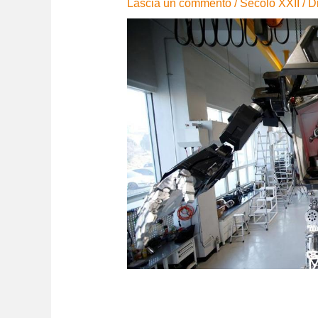
Lascia un commento
/
Secolo XXII
/ D