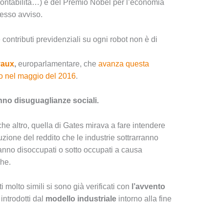
 contabilità…) e del Premio Nobel per l’economia
tesso avviso.
 contributi previdenziali su ogni robot non è di
vaux
,
europarlamentare, che
avanza questa
o nel maggio del 2016
.
nno disuguaglianze sociali.
 altro, quella di Gates mirava a fare intendere
zione del reddito che le industrie sottrarranno
eranno disoccupati o sotto occupati a causa
che.
 molto simili si sono già verificati con
l’avvento
introdotti dal
modello industriale
intorno alla fine