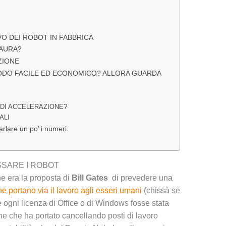
O DEI ROBOT IN FABBRICA
PAURA?
ZIONE
MODO FACILE ED ECONOMICO? ALLORA GUARDA
 DI ACCELERAZIONE?
ALI
rlare un po’ i numeri.
SSARE I ROBOT
ne era la proposta di
Bill Gates
di prevedere una
 portano via il lavoro agli esseri umani
(chissà se
 ogni licenza di Office o di Windows fosse stata
ne che ha portato cancellando posti di lavoro