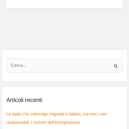
C
e
r
c
Articoli recenti
a
:
La faida che coinvolge migranti e italiani, ma non i veri
responsabili. I numeri dell’immigrazione.