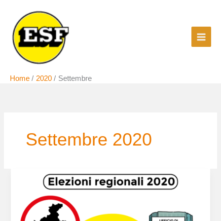
Vai
al
contenuto
Home
2020
Settembre
Settembre 2020
Il
Veneto
è
zona
degrillinizzata