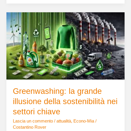
Greenwashing:
la
grande
illusione
della
sostenibilità
nei
settori
chiave
Greenwashing: la grande
illusione della sostenibilità nei
settori chiave
Lascia un commento
/
attualità
,
Econo-Mia
/
Costantino Rover