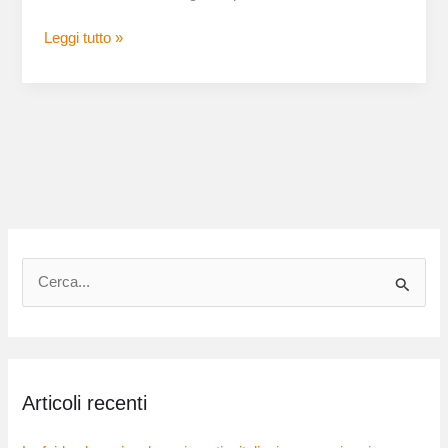
Leggi tutto »
C
e
r
c
Articoli recenti
a
: