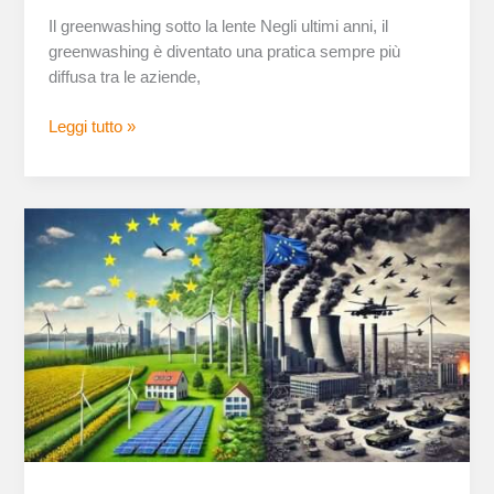
Il greenwashing sotto la lente Negli ultimi anni, il
greenwashing è diventato una pratica sempre più
diffusa tra le aziende,
Leggi tutto »
Contraddizioni
del
Green
Deal:
tra
sostenibilità
e
finanziamenti
a
settori
inquinanti