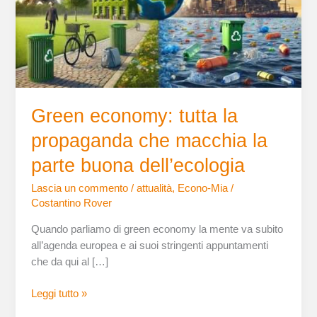
che
macchia
la
parte
buona
dell’ecologia
Green economy: tutta la
propaganda che macchia la
parte buona dell’ecologia
Lascia un commento
/
attualità
,
Econo-Mia
/
Costantino Rover
Quando parliamo di green economy la mente va subito
all’agenda europea e ai suoi stringenti appuntamenti
che da qui al […]
Leggi tutto »