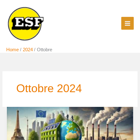
Vai
al
contenuto
Home
2024
Ottobre
Ottobre 2024
Green
economy:
tutta
la
propaganda