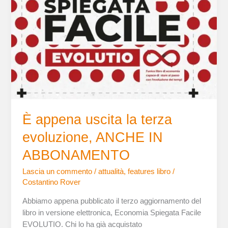
terza
evoluzione,
ANCHE
IN
ABBONAMENTO
È appena uscita la terza
evoluzione, ANCHE IN
ABBONAMENTO
Lascia un commento
/
attualità
,
features libro
/
Costantino Rover
Abbiamo appena pubblicato il terzo aggiornamento del
libro in versione elettronica, Economia Spiegata Facile
EVOLUTIO. Chi lo ha già acquistato