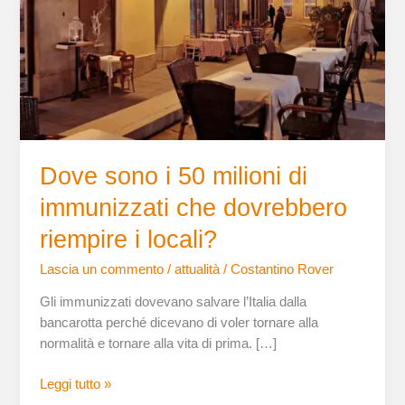
di
immunizzati
che
dovrebbero
riempire
i
locali?
Dove sono i 50 milioni di
immunizzati che dovrebbero
riempire i locali?
Lascia un commento
/
attualità
/
Costantino Rover
Gli immunizzati dovevano salvare l’Italia dalla
bancarotta perché dicevano di voler tornare alla
normalità e tornare alla vita di prima. […]
Leggi tutto »