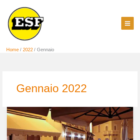
Vai
al
contenuto
Home
2022
Gennaio
Gennaio 2022
Dove
sono
i
50
milioni