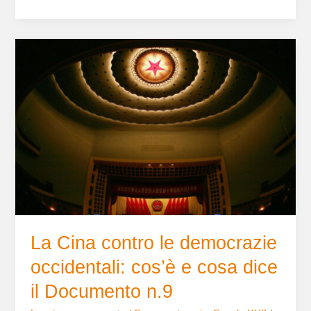
La
Cina
contro
le
democrazie
occidentali:
cos’è
e
cosa
dice
il
Documento
La Cina contro le democrazie
n.9
occidentali: cos’è e cosa dice
il Documento n.9