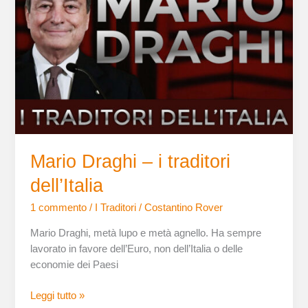
i
traditori
dell’Italia
Mario Draghi – i traditori
dell’Italia
1 commento
/
I Traditori
/
Costantino Rover
Mario Draghi, metà lupo e metà agnello. Ha sempre
lavorato in favore dell’Euro, non dell’Italia o delle
economie dei Paesi
Leggi tutto »