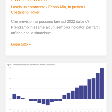
Lascia un commento
/
Econo-Mia
,
In pratica
/
Costantino Rover
Che previsioni si possono fare sul 2022 italiano?
Prendiamo in esame alcuni semplici indicatori per farci
un’idea che la situazione
Leggi tutto »
L’aumento
dell’inflazione
spiegato
in
5
motivi
(+3)