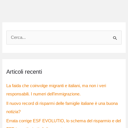
C
e
r
c
Articoli recenti
a
:
La faida che coinvolge migranti e italiani, ma non i veri
responsabili. I numeri dell’immigrazione.
Il nuovo record di risparmi delle famiglie italiane è una buona
notizia?
Errata corrige ESF EVOLUTIO, lo schema del risparmio e del