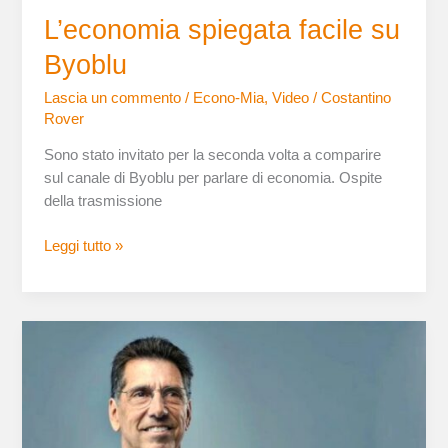
L’economia spiegata facile su
Byoblu
Lascia un commento
/
Econo-Mia
,
Video
/
Costantino
Rover
Sono stato invitato per la seconda volta a comparire
sul canale di Byoblu per parlare di economia. Ospite
della trasmissione
Leggi tutto »
Warren
Mosler:
vi
spiego
a
cosa