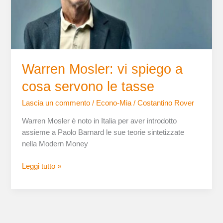
servono
le
tasse
Warren Mosler: vi spiego a
cosa servono le tasse
Lascia un commento
/
Econo-Mia
/
Costantino Rover
Warren Mosler è noto in Italia per aver introdotto
assieme a Paolo Barnard le sue teorie sintetizzate
nella Modern Money
Leggi tutto »