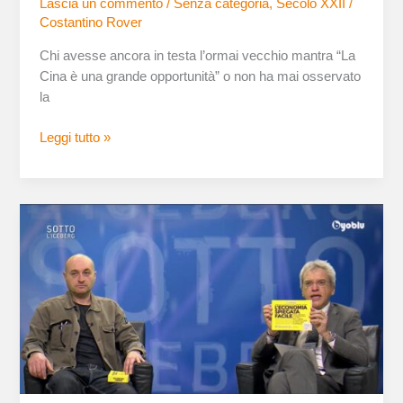
Lascia un commento
/
Senza categoria
,
Secolo XXII
/
Costantino Rover
Chi avesse ancora in testa l’ormai vecchio mantra “La
Cina è una grande opportunità” o non ha mai osservato
la
Leggi tutto »
L’economia
spiegata
facile
su
Byoblu