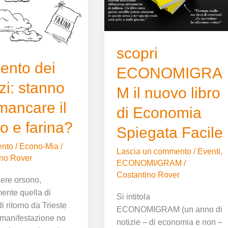
nuovo
libro
di
Economia
scopri
Spiegata
ento dei
Facile
ECONOMIGRA
zi: stanno
M il nuovo libro
mancare il
di Economia
o e farina?
Spiegata Facile
nto
/
Econo-Mia
/
Lascia un commento
/
Eventi
,
ino Rover
ECONOMI/GRAM
/
Costantino Rover
ere orsono,
ente quella di
Si intitola
i ritorno da Trieste
ECONOMIGRAM (un anno di
a manifestazione no
notizie – di economia e non –