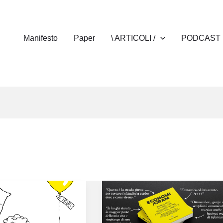
Manifesto
Paper
\ ARTICOLI /
PODCAST
o
scopri
ECONOMIGRAM
il