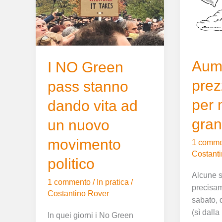
pass
stanno
stanno
per
dando
mancare
vita
il
ad
grano
Aum
un
e
I NO Green
nuovo
farina?
prez
pass stanno
movimento
politico
per 
dando vita ad
gran
un nuovo
movimento
1 comme
Costant
politico
Alcune s
1 commento
/
In pratica
/
precisam
Costantino Rover
sabato, d
(sì dall
In quei giorni i No Green