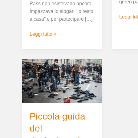
green pa
Pass non esistevano ancora.
Impazzava lo slogan “Io resto
Leggi tut
a casa” e per partecipare […]
Leggi tutto »
Piccola
guida
del
rivoluzionario
moderno
Piccola guida
del