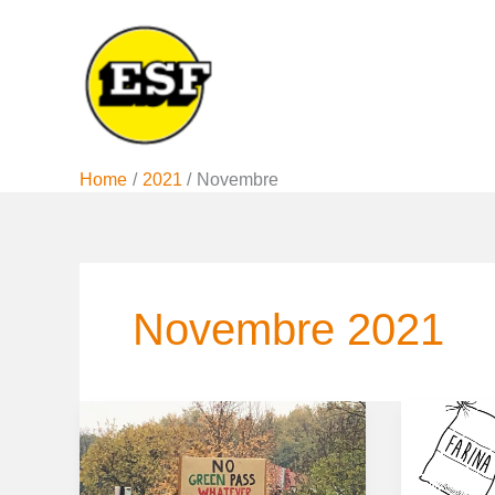
Vai
al
contenuto
Home
2021
Novembre
Novembre 2021
I
Aument
NO
dei
Green
prezzi: