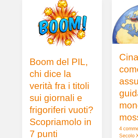
Boom
Cina,
del
ecco
PIL,
come
chi
ha
dice
assunto
la
la
verità
guida
Cina
fra
del
Boom del PIL,
i
mondo
com
chi dice la
titoli
in
assu
sui
9
verità fra i titoli
giornali
mosse
guid
e
sui giornali e
frigoriferi
mond
frigoriferi vuoti?
vuoti?
mos
Scopriamolo
Scopriamolo in
in
4 comme
7 punti
7
Secolo X