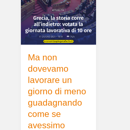
un
giorno
di
meno
guadagnando
come
se
avessimo
Ma non
lavorato
dovevamo
un
giorno
lavorare un
di
giorno di meno
più?
guadagnando
come se
avessimo