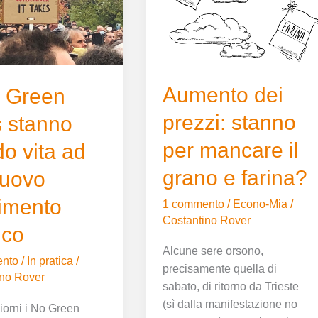
stanno
per
mancare
il
grano
Aumento dei
e
 Green
farina?
prezzi: stanno
 stanno
to
per mancare il
o vita ad
grano e farina?
nuovo
imento
1 commento
/
Econo-Mia
/
Costantino Rover
ico
Alcune sere orsono,
nto
/
In pratica
/
precisamente quella di
ino Rover
sabato, di ritorno da Trieste
(sì dalla manifestazione no
giorni i No Green