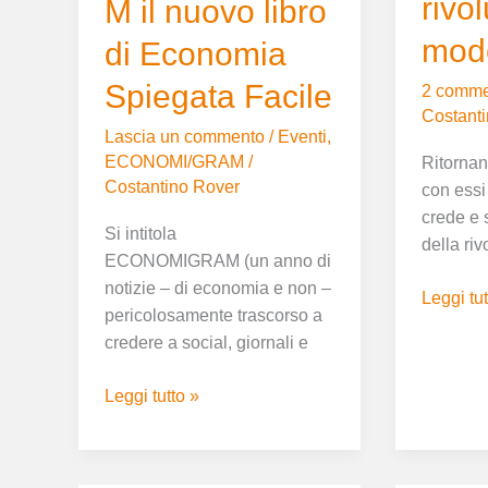
rivo
M il nuovo libro
mod
di Economia
Spiegata Facile
2 comme
Costant
Lascia un commento
/
Eventi
,
ECONOMI/GRAM
/
Ritornano
Costantino Rover
con essi 
crede e s
Si intitola
della riv
ECONOMIGRAM (un anno di
notizie – di economia e non –
Leggi tut
pericolosamente trascorso a
credere a social, giornali e
Leggi tutto »