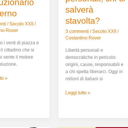
luzionario
salverà
erno
stavolta?
nti
/
Secolo XXII
/
ino Rover
3 commenti
/
Secolo XXII
/
Costantino Rover
 i venti di piazza e
il cittadino che si
Libertà personali e
i sente il motore
democratiche in pericolo:
oluzione.
origini, cause, responsabili e
a chi spetta liberarci. Oggi in
to »
milioni di italiani si
Leggi tutto »