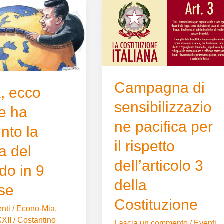
Campagna
di
sensibilizzazione
pacifica
per
il
rispetto
Campagna di
, ecco
dell’articolo
sensibilizzazio
3
e ha
della
ne pacifica per
nto la
Costituzione
il rispetto
a del
dell’articolo 3
o in 9
della
se
Costituzione
nti
/
Econo-Mia
,
XII
/
Costantino
Lascia un commento
/
Eventi
,