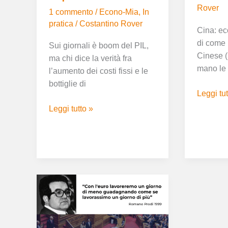
punti
Rover
1 commento
/
Econo-Mia
,
In
pratica
/
Costantino Rover
Cina: ecc
di come 
Sui giornali è boom del PIL,
Cinese (
ma chi dice la verità fra
mano le 
l’aumento dei costi fissi e le
bottiglie di
Leggi tut
Leggi tutto »
Ma
non
dovevamo
lavorare