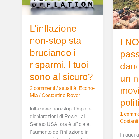
sta
pass
bruciando
stanno
i
dando
risparmi.
vita
L’inflazione
I
ad
non-stop sta
tuoi
un
I NO
sono
nuovo
bruciando i
pass
al
movimen
risparmi. I tuoi
sicuro?
politico
dand
sono al sicuro?
un 
mov
2 commenti
/
attualità
,
Econo-
Mia
/
Costantino Rover
polit
Inflazione non-stop. Dopo le
1 comme
dichiarazioni di Powell al
Costant
Senato USA, ora è ufficiale,
l’aumento dell’inflazione in
In quei 