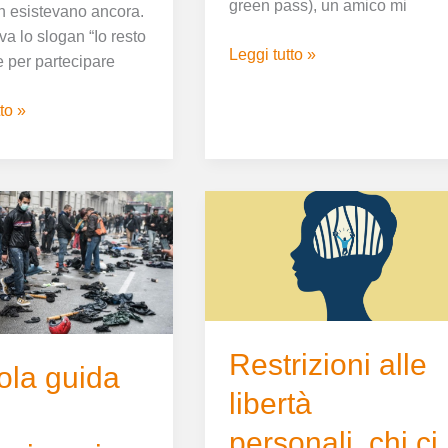
green pass), un amico mi
 esistevano ancora.
a lo slogan “Io resto
Leggi tutto »
e per partecipare
to »
Restrizioni
alle
libertà
nario
personali,
o
chi
ci
salverà
Restrizioni alle
ola guida
stavolta?
libertà
personali, chi ci