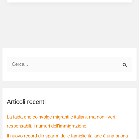
C
e
r
c
Articoli recenti
a
:
La faida che coinvolge migranti e italiani, ma non i veri
responsabili. I numeri dell’immigrazione.
Il nuovo record di risparmi delle famiglie italiane è una buona