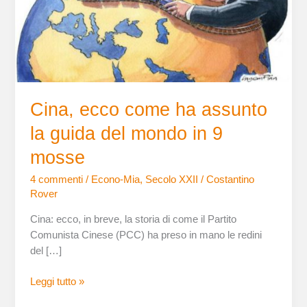
la
guida
del
mondo
in
9
Cina, ecco come ha assunto
mosse
la guida del mondo in 9
mosse
4 commenti
/
Econo-Mia
,
Secolo XXII
/
Costantino
Rover
Cina: ecco, in breve, la storia di come il Partito
Comunista Cinese (PCC) ha preso in mano le redini
del […]
Leggi tutto »