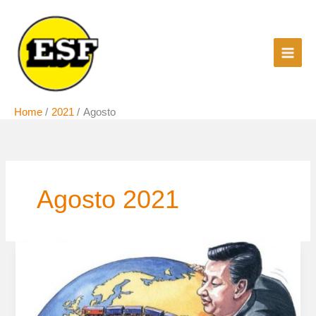
Vai
al
contenuto
Home
2021
Agosto
Agosto 2021
Cina,
ecco
come
ha
assunto