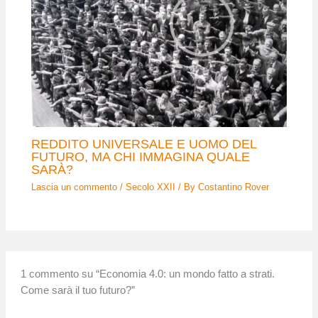
REDDITO UNIVERSALE E UOMO DEL
FUTURO, MA CHI IMMAGINA QUALE
SARÀ?
Lascia un commento
/
Secolo XXII
/ By
Costantino Rover
1 commento su “Economia 4.0: un mondo fatto a strati.
Come sarà il tuo futuro?”