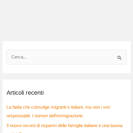
C
e
r
c
Articoli recenti
a
:
La faida che coinvolge migranti e italiani, ma non i veri
responsabili. I numeri dell’immigrazione.
Il nuovo record di risparmi delle famiglie italiane è una buona