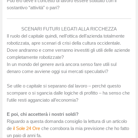
Può e/o deve il concetto di lavoro essere sotituito con il
sostantivo “attività” o pari?
SCENARI FUTURI LEGATI ALLA RICCHEZZA
Il ruolo del capitale quindi, nell’ottica dell’azienda totalmente
robotizzata, apre scenari di crisi della cultura occidentale.
Dove andranno e come verranno investiti gli utili delle aziende
completamente robotizzate?
In un mondo del genere avrà ancora senso fare utili sul
denaro come avviene oggi sui mercati speculativi?
Se utile o capitale si separano dal lavoro – perché questo
scompare o si sgancia dalle logiche di profitto – ha senso che
l’utile resti agganciato all’economia?
E poi, chi accetterà i nostri soldi?
Riguardo a questa domanda consiglio la lettura di un articolo
de
il Sole 24 Ore
che corrobora la mia previsione che ho fatto
un paio di anni fa.