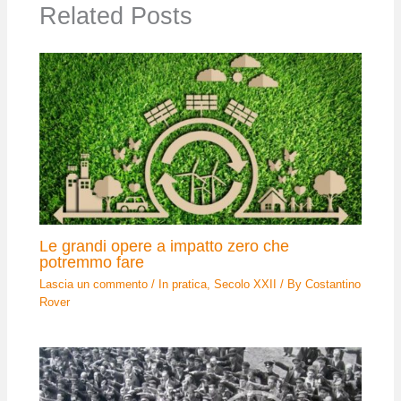
Related Posts
Le grandi opere a impatto zero che
potremmo fare
Lascia un commento
/
In pratica
,
Secolo XXII
/ By
Costantino
Rover